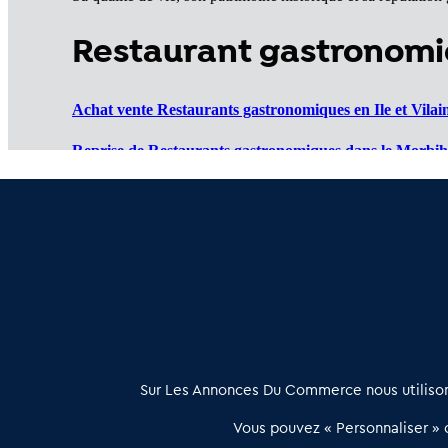
Restaurant gastronomi
Achat vente Restaurants gastronomiques en Ile et Vilain
Reprise de Restaurants gastronomiques dans le Morbih
Reprendre Restaurants gastronomiques en Côtes d'Arm
Vente de Restaurants gastronomiques en Finistère (29)
:
À propos
Sur Les Annonces Du Commerce nous utilisons
Les Annonces du Commerce propose un outil unique de mise en
Vous pouvez « Personnaliser » c
relation qualifiée conçu pour les acteurs de l’immobilier commercia