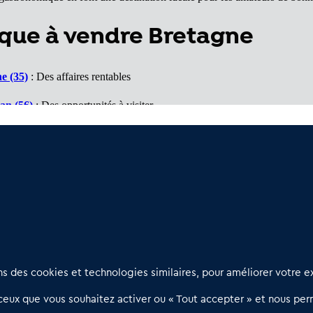
que à vendre Bretagne
e (35)
: Des affaires rentables
an (56)
: Des opportunités à visiter
or (22)
: Des opportunités accessible
 Un marché porteur
Nous contacter
D
 des cookies et technologies similaires, pour améliorer votre ex
02 54 56 03 17
R
eux que vous souhaitez activer ou « Tout accepter » et nous perm
Contactez-nous
l
d