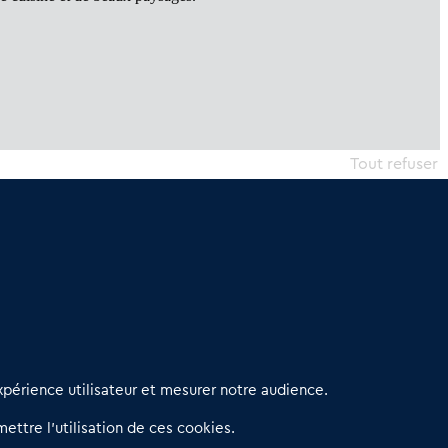
Tout refuser
erniers articles
périence utilisateur et mesurer notre audience.
éseau 3C : un partenaire national dédié aux transactions
ettre l’utilisation de ces cookies.
’entreprises et de commerces