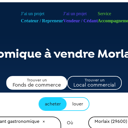
J’ai un projet
J’ai un projet
Service
Créateur / Repreneur
Vendeur / Cédant
Accompagneme
omique à vendre Morl
Trouver un
Trouver un
Fonds de commerce
Local commercial
acheter
louer
rant gastronomique
Morlaix (29600)
Où