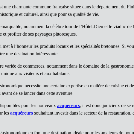
st une charmante commune française située dans le département du Fini
storique et culturel, ainsi que pour sa qualité de vie.
 remarquable, notamment la célèbre tour de l’Hôtel-Dieu et le viaduc de 
et profiter de ses paysages pittoresques.
et à l’honneur les produits locaux et les spécialités bretonnes. Si vo
tre une destination intéressante.
ffre variée de commerces, notamment dans le domaine de la gastronomi
 unique aux visiteurs et aux habitants.
tronomique nécessite une certaine expertise en matière de cuisine et de
ts avant de se lancer dans cette aventure.
 disponibles pour les nouveaux
acquéreurs
, il est donc judicieux de se 
ur les
acquéreurs
souhaitant investir dans le secteur de la restauration,
n gastronomique en font une destination idéale pour les amateurs de bon