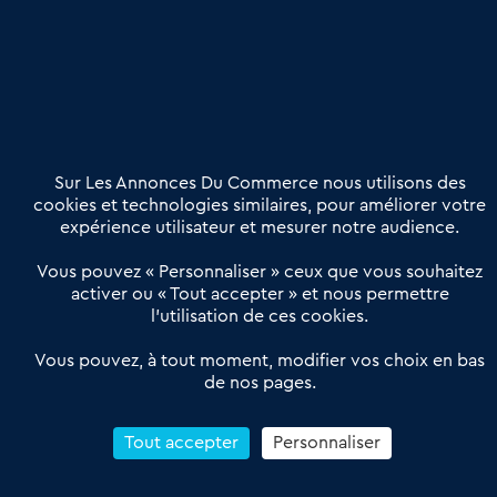
Etre accompagné
Nous contacter
02 54 56 03 17
Contactez-nous
Villes et Territoires
Notre solution
Offres Pro
Sur Les Annonces Du Commerce nous utilisons des
Actualités
Qui sommes nous ?
cookies et technologies similaires, pour améliorer votre
expérience utilisateur et mesurer notre audience.
Derniers articles
Vous pouvez « Personnaliser » ceux que vous souhaitez
activer ou « Tout accepter » et nous permettre
Réseau 3C : un partenaire national dédié aux transactions
l’utilisation de ces cookies.
d’entreprises et de commerces
Petitscommerces : Un partenariat au service du commerce de
Vous pouvez, à tout moment, modifier vos choix en bas
de nos pages.
proximité et des territoires
1er Baromètre de la transmission de fonds de commerce
Reprendre un Restaurant Rapide
Tout accepter
Personnaliser
Céder son Fonds de Commerce : Comment réussir sa vente