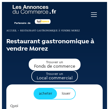
Panneau de gestion des cookies
ACCUEIL
>
RESTAURANT GASTRONOMIQUE À VENDRE MOREZ
Restaurant gastronomique à
vendre Morez
Trouver un
Fonds de commerce
Trouver un
Local commercial
acheter
louer
Quoi