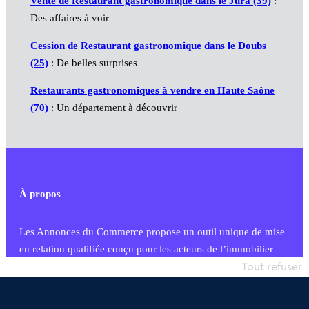
Vente de Restaurant gastronomique dans le Jura (39)
:
Des affaires à voir
Cession de Restaurant gastronomique dans le Doubs
(25)
: De belles surprises
Restaurants gastronomiques à vendre en Haute Saône
(70)
: Un département à découvrir
À propos
Les Annonces du Commerce propose un outil unique de mise
en relation qualifiée conçu pour les acteurs de l’immobilier
commercial et les collectivités territoriales, simple et intégrant
Tout refuser
une dimension humaine
Publier une annonce