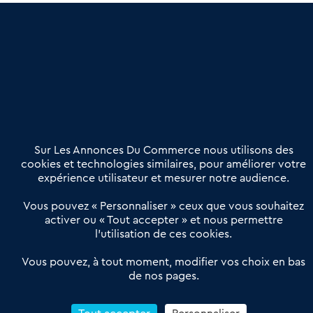
une dimension humaine
Publier une annonce
Etre accompagné
Nous contacter
02 54 56 03 17
Contactez-nous
Villes et Territoires
Notre solution
Offres Pro
Sur Les Annonces Du Commerce nous utilisons des
Actualités
Qui sommes nous ?
cookies et technologies similaires, pour améliorer votre
expérience utilisateur et mesurer notre audience.
Derniers articles
Vous pouvez « Personnaliser » ceux que vous souhaitez
activer ou « Tout accepter » et nous permettre
Réseau 3C : un partenaire national dédié aux transactions
l’utilisation de ces cookies.
d’entreprises et de commerces
Petitscommerces : Un partenariat au service du commerce de
Vous pouvez, à tout moment, modifier vos choix en bas
de nos pages.
proximité et des territoires
1er Baromètre de la transmission de fonds de commerce
Reprendre un Restaurant Rapide