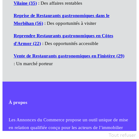
Vilaine (35)
: Des affaires rentables
Reprise de Restaurants gastronomiques dans le
Morbihan (56)
: Des opportunités à visiter
Reprendre Restaurants gastronomiques en Côtes
d'Armor (22)
: Des opportunités accessible
Vente de Restaurants gastronomiques en Finistère (29)
: Un marché porteur
À propos
Les Annonces du Commerce propose un outil unique de mise
en relation qualifiée conçu pour les acteurs de l’immobilier
commercial et les collectivités territoriales, simple et intégrant
Tout refuser