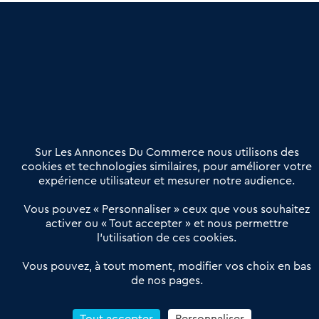
une dimension humaine
Publier une annonce
Etre accompagné
Nous contacter
02 54 56 03 17
Contactez-nous
Villes et Territoires
Notre solution
Offres Pro
Sur Les Annonces Du Commerce nous utilisons des
Actualités
Qui sommes nous ?
cookies et technologies similaires, pour améliorer votre
expérience utilisateur et mesurer notre audience.
Derniers articles
Vous pouvez « Personnaliser » ceux que vous souhaitez
activer ou « Tout accepter » et nous permettre
Réseau 3C : un partenaire national dédié aux transactions
l’utilisation de ces cookies.
d’entreprises et de commerces
Petitscommerces : Un partenariat au service du commerce de
Vous pouvez, à tout moment, modifier vos choix en bas
de nos pages.
proximité et des territoires
1er Baromètre de la transmission de fonds de commerce
Reprendre un Restaurant Rapide