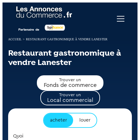
Panneau de gestion des cookies
ACCUEIL
>
RESTAURANT GASTRONOMIQUE À VENDRE LANESTER
Restaurant gastronomique à
vendre Lanester
Trouver un
Fonds de commerce
Trouver un
Local commercial
acheter
louer
Quoi