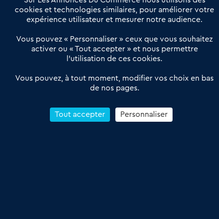
Sur Les Annonces Du Commerce nous utilisons des
Actualités
Qui sommes nous ?
cookies et technologies similaires, pour améliorer votre
expérience utilisateur et mesurer notre audience.
Derniers articles
Vous pouvez « Personnaliser » ceux que vous souhaitez
activer ou « Tout accepter » et nous permettre
Réseau 3C : un partenaire national dédié aux transactions
l’utilisation de ces cookies.
d’entreprises et de commerces
Petitscommerces : Un partenariat au service du commerce de
Vous pouvez, à tout moment, modifier vos choix en bas
de nos pages.
proximité et des territoires
1er Baromètre de la transmission de fonds de commerce
Reprendre un Restaurant Rapide
Tout accepter
Personnaliser
Céder son Fonds de Commerce : Comment réussir sa vente
4.6
13 avis Google
Conditions Générales de Vente & d’Utilisation
Les Annonces du Commerce 2011-2026 – Tous droits réservés – réalisé
par
Dare Dare