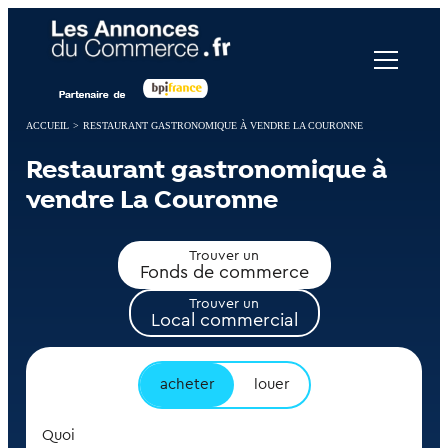
Panneau de gestion des cookies
ACCUEIL
>
RESTAURANT GASTRONOMIQUE À VENDRE LA COURONNE
Restaurant gastronomique à
vendre La Couronne
Trouver un
Fonds de commerce
Trouver un
Local commercial
acheter
louer
Quoi