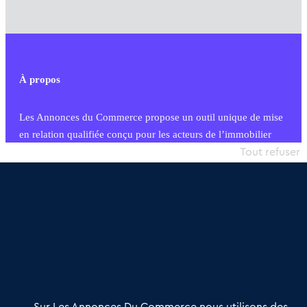
À propos
Les Annonces du Commerce propose un outil unique de mise
en relation qualifiée conçu pour les acteurs de l’immobilier
commercial et les collectivités territoriales, simple et intégrant
Tout refuser
une dimension humaine
Publier une annonce
Etre accompagné
Nous contacter
02 54 56 03 17
Contactez-nous
Villes et Territoires
Notre solution
Offres Pro