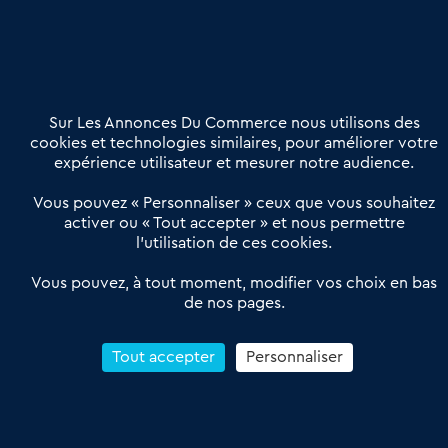
Nous contacter
02 54 56 03 17
Contactez-nous
Villes et Territoires
Notre solution
Offres Pro
Sur Les Annonces Du Commerce nous utilisons des
Actualités
Qui sommes nous ?
cookies et technologies similaires, pour améliorer votre
expérience utilisateur et mesurer notre audience.
Derniers articles
Vous pouvez « Personnaliser » ceux que vous souhaitez
activer ou « Tout accepter » et nous permettre
Réseau 3C : un partenaire national dédié aux transactions
l’utilisation de ces cookies.
d’entreprises et de commerces
Petitscommerces : Un partenariat au service du commerce de
Vous pouvez, à tout moment, modifier vos choix en bas
de nos pages.
proximité et des territoires
1er Baromètre de la transmission de fonds de commerce
Reprendre un Restaurant Rapide
Tout accepter
Personnaliser
Céder son Fonds de Commerce : Comment réussir sa vente
4.6
13 avis Google