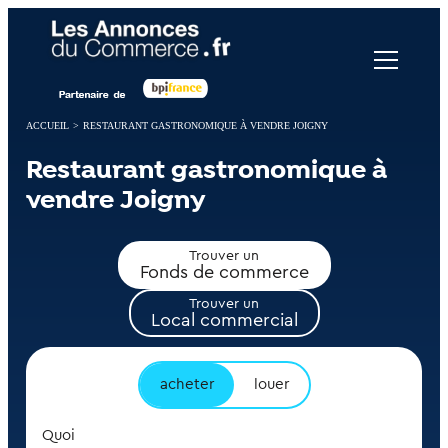
Panneau de gestion des cookies
ACCUEIL
>
RESTAURANT GASTRONOMIQUE À VENDRE JOIGNY
Restaurant gastronomique à
vendre Joigny
Trouver un
Fonds de commerce
Trouver un
Local commercial
acheter
louer
Quoi