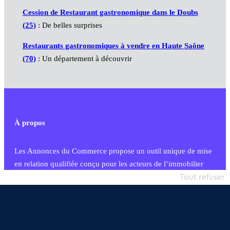
Cession de Restaurant gastronomique dans le Doubs
(25)
: De belles surprises
Restaurants gastronomiques à vendre en Haute Saône
(70)
: Un département à découvrir
À propos
Les Annonces du Commerce propose un outil unique de mise
en relation qualifiée conçu pour les acteurs de l’immobilier
commercial et les collectivités territoriales, simple et intégrant
Tout refuser
une dimension humaine
Publier une annonce
Etre accompagné