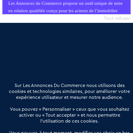
Les Annonces du Commerce propose un outil unique de mise
en relation qualifiée conçu pour les acteurs de l’immobilier
commercial et les collectivités territoriales, simple et intégrant
Tout refuser
une dimension humaine
Publier une annonce
Etre accompagné
Nous contacter
02 54 56 03 17
Contactez-nous
Villes et Territoires
Notre solution
Offres Pro
Sur Les Annonces Du Commerce nous utilisons des
Actualités
Qui sommes nous ?
cookies et technologies similaires, pour améliorer votre
expérience utilisateur et mesurer notre audience.
Derniers articles
Vous pouvez « Personnaliser » ceux que vous souhaitez
activer ou « Tout accepter » et nous permettre
Réseau 3C : un partenaire national dédié aux transactions
l’utilisation de ces cookies.
d’entreprises et de commerces
Petitscommerces : Un partenariat au service du commerce de