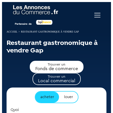
Panneau de gestion des cookies
ACCUEIL
>
RESTAURANT GASTRONOMIQUE À VENDRE GAP
Restaurant gastronomique à
vendre Gap
Trouver un
Fonds de commerce
Trouver un
Local commercial
acheter
louer
Quoi