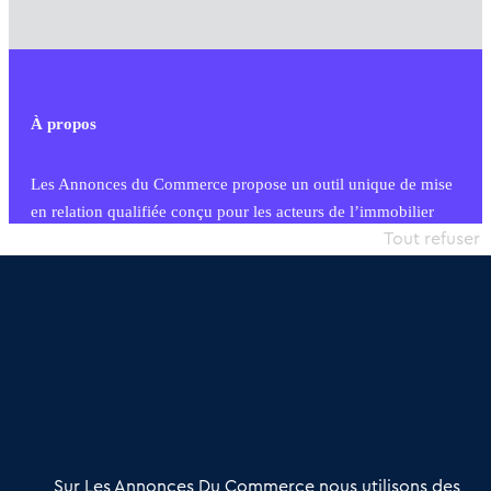
À propos
Les Annonces du Commerce propose un outil unique de mise
en relation qualifiée conçu pour les acteurs de l’immobilier
commercial et les collectivités territoriales, simple et intégrant
Tout refuser
une dimension humaine
Publier une annonce
Etre accompagné
Nous contacter
02 54 56 03 17
Contactez-nous
Villes et Territoires
Notre solution
Offres Pro
Sur Les Annonces Du Commerce nous utilisons des