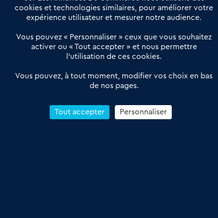
Actualités
Qui sommes nous ?
cookies et technologies similaires, pour améliorer votre
expérience utilisateur et mesurer notre audience.
Derniers articles
Vous pouvez « Personnaliser » ceux que vous souhaitez
activer ou « Tout accepter » et nous permettre
Réseau 3C : un partenaire national dédié aux transactions
l’utilisation de ces cookies.
d’entreprises et de commerces
Petitscommerces : Un partenariat au service du commerce de
Vous pouvez, à tout moment, modifier vos choix en bas
de nos pages.
proximité et des territoires
1er Baromètre de la transmission de fonds de commerce
Reprendre un Restaurant Rapide
Tout accepter
Personnaliser
Céder son Fonds de Commerce : Comment réussir sa vente
4.6
13 avis Google
Conditions Générales de Vente & d’Utilisation
Les Annonces du Commerce 2011-2026 – Tous droits réservés – réalisé
par
Dare Dare