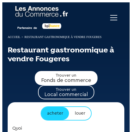
Panneau de gestion des cookies
ACCUEIL
>
RESTAURANT GASTRONOMIQUE À VENDRE FOUGERES
Restaurant gastronomique à
vendre Fougeres
Trouver un
Fonds de commerce
Trouver un
Local commercial
acheter
louer
Quoi