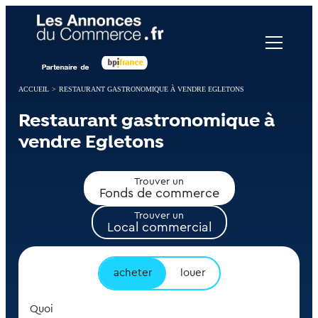
Panneau de gestion des cookies
ACCUEIL
>
RESTAURANT GASTRONOMIQUE À VENDRE EGLETONS
Restaurant gastronomique à
vendre Egletons
Trouver un
Fonds de commerce
Trouver un
Local commercial
acheter
louer
Quoi