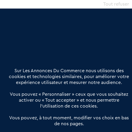
commercial et les collectivités territoriales, simple et intégrant
Tout refuser
une dimension humaine
Publier une annonce
Etre accompagné
Nous contacter
02 54 56 03 17
Contactez-nous
Villes et Territoires
Notre solution
Offres Pro
Sur Les Annonces Du Commerce nous utilisons des
Actualités
Qui sommes nous ?
cookies et technologies similaires, pour améliorer votre
expérience utilisateur et mesurer notre audience.
Derniers articles
Vous pouvez « Personnaliser » ceux que vous souhaitez
activer ou « Tout accepter » et nous permettre
Réseau 3C : un partenaire national dédié aux transactions
l’utilisation de ces cookies.
d’entreprises et de commerces
Petitscommerces : Un partenariat au service du commerce de
Vous pouvez, à tout moment, modifier vos choix en bas
de nos pages.
proximité et des territoires
1er Baromètre de la transmission de fonds de commerce