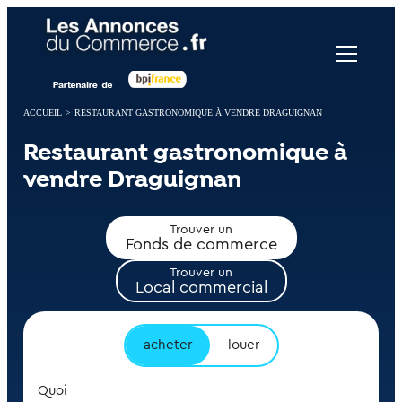
Panneau de gestion des cookies
ACCUEIL
>
RESTAURANT GASTRONOMIQUE À VENDRE DRAGUIGNAN
Restaurant gastronomique à
vendre Draguignan
Trouver un
Fonds de commerce
Trouver un
Local commercial
acheter
louer
Quoi