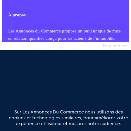
À propos
Les Annonces du Commerce propose un outil unique de mise
en relation qualifiée conçu pour les acteurs de l’immobilier
commercial et les collectivités territoriales, simple et intégrant
Tout refuser
une dimension humaine
Publier une annonce
Etre accompagné
Nous contacter
02 54 56 03 17
Contactez-nous
Villes et Territoires
Notre solution
Offres Pro
Sur Les Annonces Du Commerce nous utilisons des
Actualités
Qui sommes nous ?
cookies et technologies similaires, pour améliorer votre
expérience utilisateur et mesurer notre audience.
Derniers articles