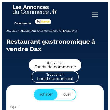
Panneau de gestion des cookies
ACCUEIL
>
RESTAURANT GASTRONOMIQUE À VENDRE DAX
Restaurant gastronomique à
vendre Dax
Trouver un
Fonds de commerce
Trouver un
Local commercial
acheter
louer
Quoi