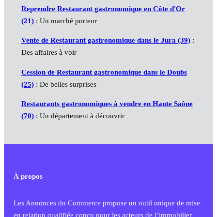
Reprendre Restaurant gastronomique en Côte d'Or
(21)
: Un marché porteur
Vente de Restaurant gastronomique dans le Jura (39)
:
Des affaires à voir
Cession de Restaurant gastronomique dans le Doubs
(25)
: De belles surprises
Restaurants gastronomiques à vendre en Haute Saône
(70)
: Un département à découvrir
À propos
Les Annonces du Commerce propose un outil unique de mise
en relation qualifiée conçu pour les acteurs de l’immobilier