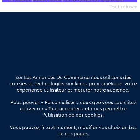
commercial et les collectivités territoriales, simple et intégrant
Tout refuser
une dimension humaine
Publier une annonce
Etre accompagné
Nous contacter
02 54 56 03 17
Contactez-nous
Villes et Territoires
Notre solution
Offres Pro
Sur Les Annonces Du Commerce nous utilisons des
Actualités
Qui sommes nous ?
cookies et technologies similaires, pour améliorer votre
expérience utilisateur et mesurer notre audience.
Derniers articles
Vous pouvez « Personnaliser » ceux que vous souhaitez
activer ou « Tout accepter » et nous permettre
Réseau 3C : un partenaire national dédié aux transactions
l’utilisation de ces cookies.
d’entreprises et de commerces
Petitscommerces : Un partenariat au service du commerce de
Vous pouvez, à tout moment, modifier vos choix en bas
de nos pages.
proximité et des territoires