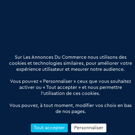
Publier une annonce
Etre accompagné
Nous contacter
02 54 56 03 17
Contactez-nous
Villes et Territoires
Notre solution
Offres Pro
Sur Les Annonces Du Commerce nous utilisons des
Actualités
Qui sommes nous ?
cookies et technologies similaires, pour améliorer votre
expérience utilisateur et mesurer notre audience.
Derniers articles
Vous pouvez « Personnaliser » ceux que vous souhaitez
activer ou « Tout accepter » et nous permettre
Réseau 3C : un partenaire national dédié aux transactions
l’utilisation de ces cookies.
d’entreprises et de commerces
Petitscommerces : Un partenariat au service du commerce de
Vous pouvez, à tout moment, modifier vos choix en bas
de nos pages.
proximité et des territoires
1er Baromètre de la transmission de fonds de commerce
Reprendre un Restaurant Rapide
Tout accepter
Personnaliser