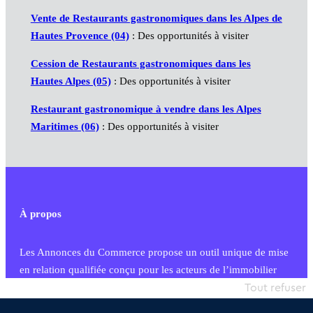
Vente de Restaurants gastronomiques dans les Alpes de
Hautes Provence (04)
: Des opportunités à visiter
Cession de Restaurants gastronomiques dans les
Hautes Alpes (05)
: Des opportunités à visiter
Restaurant gastronomique à vendre dans les Alpes
Maritimes (06)
: Des opportunités à visiter
À propos
Les Annonces du Commerce propose un outil unique de mise
en relation qualifiée conçu pour les acteurs de l’immobilier
commercial et les collectivités territoriales, simple et intégrant
Tout refuser
une dimension humaine