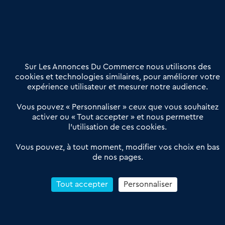
Nous contacter
02 54 56 03 17
Contactez-nous
Villes et Territoires
Notre solution
Offres Pro
Sur Les Annonces Du Commerce nous utilisons des
Actualités
Qui sommes nous ?
cookies et technologies similaires, pour améliorer votre
expérience utilisateur et mesurer notre audience.
Derniers articles
Vous pouvez « Personnaliser » ceux que vous souhaitez
activer ou « Tout accepter » et nous permettre
Réseau 3C : un partenaire national dédié aux transactions
l’utilisation de ces cookies.
d’entreprises et de commerces
Petitscommerces : Un partenariat au service du commerce de
Vous pouvez, à tout moment, modifier vos choix en bas
de nos pages.
proximité et des territoires
1er Baromètre de la transmission de fonds de commerce
Reprendre un Restaurant Rapide
Tout accepter
Personnaliser
Céder son Fonds de Commerce : Comment réussir sa vente
4.6
13 avis Google