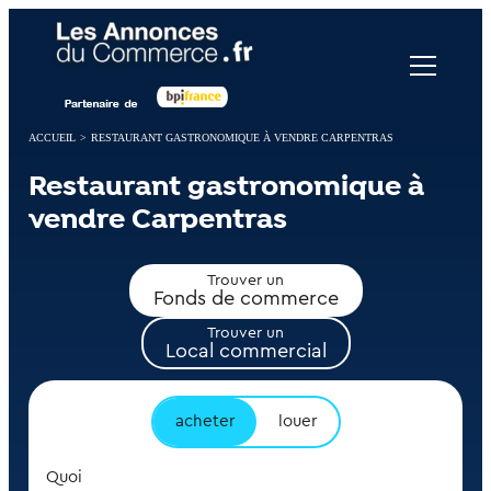
Panneau de gestion des cookies
ACCUEIL
>
RESTAURANT GASTRONOMIQUE À VENDRE CARPENTRAS
Restaurant gastronomique à
vendre Carpentras
Trouver un
Fonds de commerce
Trouver un
Local commercial
acheter
louer
Quoi