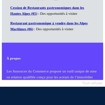
Cession de Restaurants gastronomiques dans les
Hautes Alpes (05)
: Des opportunités à visiter
Restaurant gastronomique à vendre dans les Alpes
Maritimes (06)
: Des opportunités à visiter
À propos
Les Annonces du Commerce propose un outil unique de mise
en relation qualifiée conçu pour les acteurs de l’immobilier
commercial et les collectivités territoriales, simple et intégrant
Tout refuser
une dimension humaine
Publier une annonce
Etre accompagné