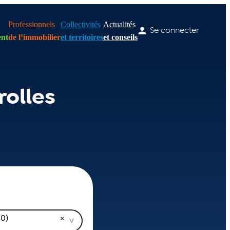
Professionnels
Collectivités
Actualités
Se connecter
nt
de l’immobilier
et territoires
et conseils
olles
80)