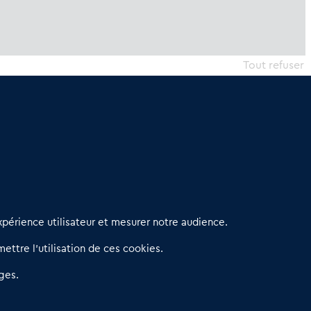
Tout refuser
erniers articles
périence utilisateur et mesurer notre audience.
éseau 3C : un partenaire national dédié aux transactions
ettre l’utilisation de ces cookies.
’entreprises et de commerces
etitscommerces : Un partenariat au service du commerce de
ges.
roximité et des territoires
er Baromètre de la transmission de fonds de commerce