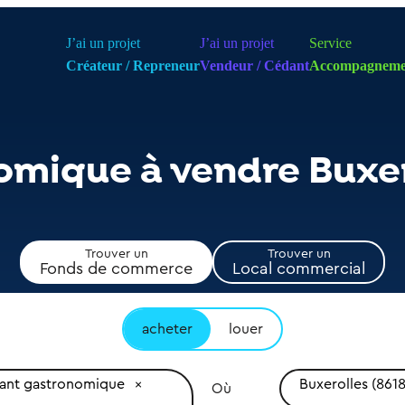
J’ai un projet
J’ai un projet
Service
Créateur / Repreneur
Vendeur / Cédant
Accompagneme
omique à vendre Buxer
Trouver un
Trouver un
Fonds de commerce
Local commercial
acheter
louer
rant gastronomique
Buxerolles (861
Où