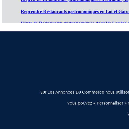
Reprendre Restaurants gastronomiques en Lot et Garo
Vente de Restaurants gastronomiques dans les Landes (
Cession de Restaurants gastronomiques en Pyrénées Atl
Restaurant gastronomique à vendre en Dordogne (24)
:
À propos
Sur Les Annonces Du Commerce nous utilisons
Les Annonces du Commerce propose un outil unique de mise en
Vous pouvez « Personnaliser » c
relation qualifiée conçu pour les acteurs de l’immobilier commercia
et les collectivités territoriales, simple et intégrant une dimension
humaine