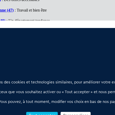
nne (47)
: Travail et bien être
40)
: Un département tendance
antiques (64)
: Un marché à découvrir
 Travail et bien être
Nous contacter
D
 des cookies et technologies similaires, pour améliorer votre ex
02 54 56 03 17
R
eux que vous souhaitez activer ou « Tout accepter » et nous perm
Contactez-nous
l
d
Villes et Territoires
Notre solution
P
Vous pouvez, à tout moment, modifier vos choix en bas de nos pa
Offres Pro
Actualités
p
Qui sommes nous ?
1