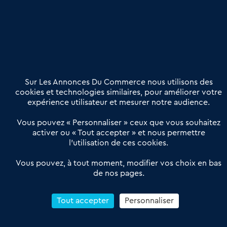
Etre accompagné
Nous contacter
02 54 56 03 17
Contactez-nous
Villes et Territoires
Notre solution
Offres Pro
Sur Les Annonces Du Commerce nous utilisons des
Actualités
Qui sommes nous ?
cookies et technologies similaires, pour améliorer votre
expérience utilisateur et mesurer notre audience.
Derniers articles
Vous pouvez « Personnaliser » ceux que vous souhaitez
activer ou « Tout accepter » et nous permettre
Réseau 3C : un partenaire national dédié aux transactions
l’utilisation de ces cookies.
d’entreprises et de commerces
Petitscommerces : Un partenariat au service du commerce de
Vous pouvez, à tout moment, modifier vos choix en bas
de nos pages.
proximité et des territoires
1er Baromètre de la transmission de fonds de commerce
Reprendre un Restaurant Rapide
Tout accepter
Personnaliser
Céder son Fonds de Commerce : Comment réussir sa vente