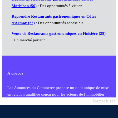
Morbihan (56)
: Des opportunités à visiter
Reprendre Restaurants gastronomiques en Côtes
d'Armor (22)
: Des opportunités accessible
Vente de Restaurants gastronomiques en Finistère (29)
: Un marché porteur
À propos
Les Annonces du Commerce propose un outil unique de mise
en relation qualifiée conçu pour les acteurs de l’immobilier
commercial et les collectivités territoriales, simple et intégrant
Tout refuser
une dimension humaine
Publier une annonce