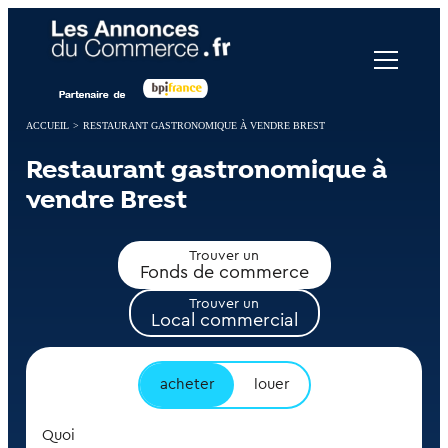
Panneau de gestion des cookies
ACCUEIL
>
RESTAURANT GASTRONOMIQUE À VENDRE BREST
Restaurant gastronomique à
vendre Brest
Trouver un
Fonds de commerce
Trouver un
Local commercial
acheter
louer
Quoi