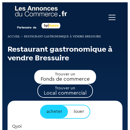
Panneau de gestion des cookies
ACCUEIL
>
RESTAURANT GASTRONOMIQUE À VENDRE BRESSUIRE
Restaurant gastronomique à
vendre Bressuire
Trouver un
Fonds de commerce
Trouver un
Local commercial
acheter
louer
Quoi