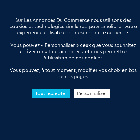
Contactez-nous
Villes et Territoires
Notre solution
Offres Pro
Sur Les Annonces Du Commerce nous utilisons des
Actualités
Qui sommes nous ?
cookies et technologies similaires, pour améliorer votre
expérience utilisateur et mesurer notre audience.
Derniers articles
Vous pouvez « Personnaliser » ceux que vous souhaitez
activer ou « Tout accepter » et nous permettre
Réseau 3C : un partenaire national dédié aux transactions
l’utilisation de ces cookies.
d’entreprises et de commerces
Petitscommerces : Un partenariat au service du commerce de
Vous pouvez, à tout moment, modifier vos choix en bas
de nos pages.
proximité et des territoires
1er Baromètre de la transmission de fonds de commerce
Reprendre un Restaurant Rapide
Tout accepter
Personnaliser
Céder son Fonds de Commerce : Comment réussir sa vente
4.6
13 avis Google
Conditions Générales de Vente & d’Utilisation