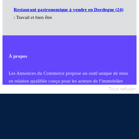
Restaurant gastronomique à vendre en Dordogne (24)
: Travail et bien être
À propos
Les Annonces du Commerce propose un outil unique de mise
en relation qualifiée conçu pour les acteurs de l’immobilier
commercial et les collectivités territoriales, simple et intégrant
Tout refuser
une dimension humaine
Publier une annonce
Etre accompagné
Nous contacter
02 54 56 03 17