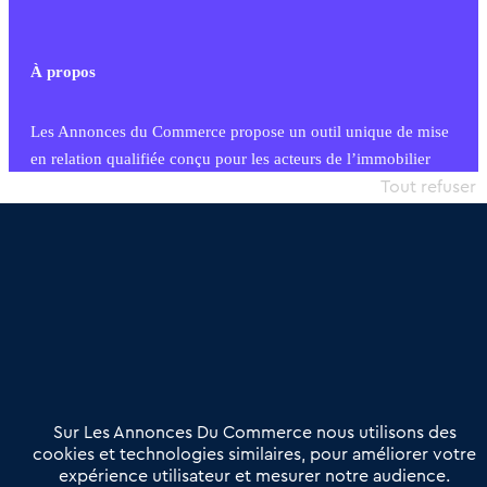
À propos
Les Annonces du Commerce propose un outil unique de mise
en relation qualifiée conçu pour les acteurs de l’immobilier
commercial et les collectivités territoriales, simple et intégrant
Tout refuser
une dimension humaine
Publier une annonce
Etre accompagné
Nous contacter
02 54 56 03 17
Contactez-nous
Villes et Territoires
Notre solution
Offres Pro
Sur Les Annonces Du Commerce nous utilisons des
Actualités
Qui sommes nous ?
cookies et technologies similaires, pour améliorer votre
expérience utilisateur et mesurer notre audience.