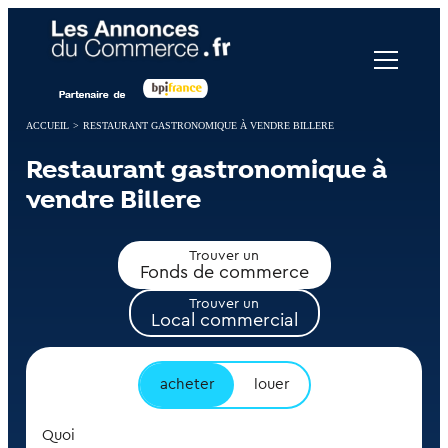
Panneau de gestion des cookies
ACCUEIL
>
RESTAURANT GASTRONOMIQUE À VENDRE BILLERE
Restaurant gastronomique à
vendre Billere
Trouver un
Fonds de commerce
Trouver un
Local commercial
acheter
louer
Quoi