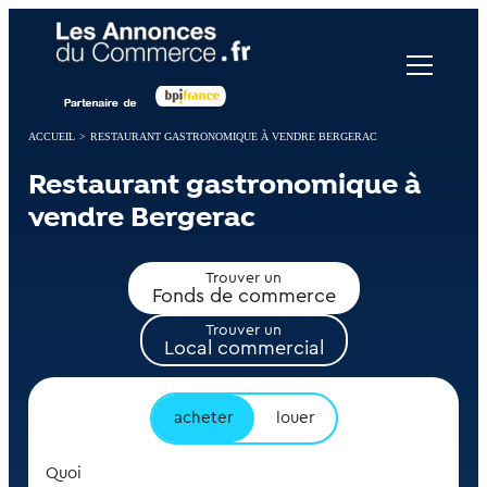
Panneau de gestion des cookies
ACCUEIL
>
RESTAURANT GASTRONOMIQUE À VENDRE BERGERAC
Restaurant gastronomique à
vendre Bergerac
Trouver un
Fonds de commerce
Trouver un
Local commercial
acheter
louer
Quoi