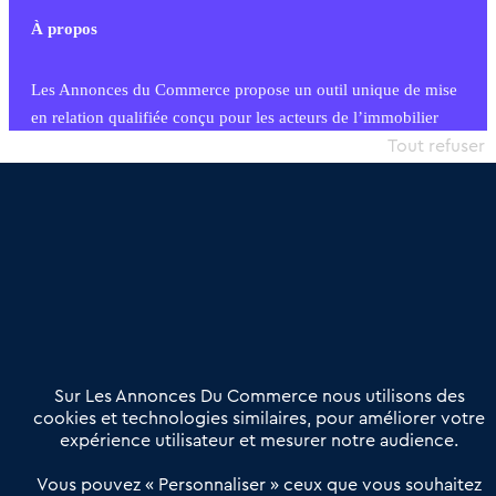
À propos
Les Annonces du Commerce propose un outil unique de mise
en relation qualifiée conçu pour les acteurs de l’immobilier
commercial et les collectivités territoriales, simple et intégrant
Tout refuser
une dimension humaine
Publier une annonce
Etre accompagné
Nous contacter
02 54 56 03 17
Contactez-nous
Villes et Territoires
Notre solution
Offres Pro
Sur Les Annonces Du Commerce nous utilisons des
Actualités
Qui sommes nous ?
cookies et technologies similaires, pour améliorer votre
expérience utilisateur et mesurer notre audience.
Derniers articles
Vous pouvez « Personnaliser » ceux que vous souhaitez