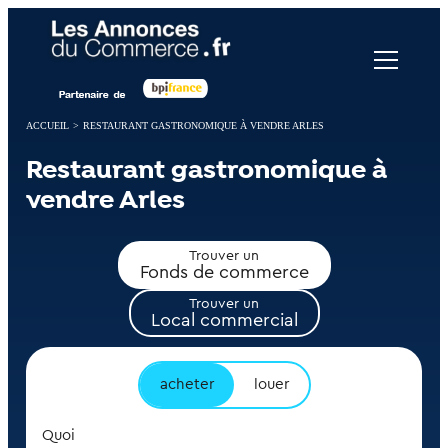
Panneau de gestion des cookies
ACCUEIL
>
RESTAURANT GASTRONOMIQUE À VENDRE ARLES
Restaurant gastronomique à
vendre Arles
Trouver un
Fonds de commerce
Trouver un
Local commercial
acheter
louer
Quoi