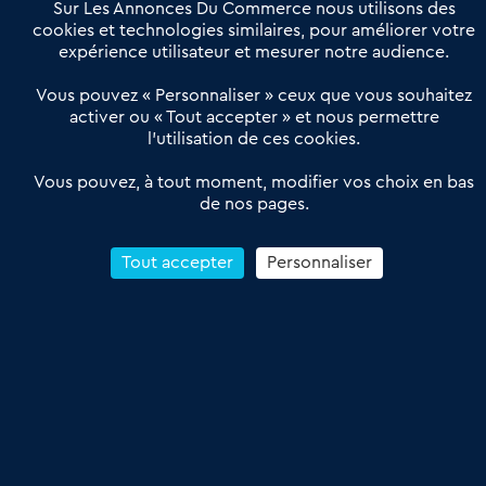
Offres Pro
Sur Les Annonces Du Commerce nous utilisons des
Actualités
Qui sommes nous ?
cookies et technologies similaires, pour améliorer votre
expérience utilisateur et mesurer notre audience.
Derniers articles
Vous pouvez « Personnaliser » ceux que vous souhaitez
activer ou « Tout accepter » et nous permettre
Réseau 3C : un partenaire national dédié aux transactions
l’utilisation de ces cookies.
d’entreprises et de commerces
Petitscommerces : Un partenariat au service du commerce de
Vous pouvez, à tout moment, modifier vos choix en bas
de nos pages.
proximité et des territoires
1er Baromètre de la transmission de fonds de commerce
Reprendre un Restaurant Rapide
Tout accepter
Personnaliser
Céder son Fonds de Commerce : Comment réussir sa vente
4.6
13 avis Google
Conditions Générales de Vente & d’Utilisation
Les Annonces du Commerce 2011-2026 – Tous droits réservés – réalisé
par
Dare Dare