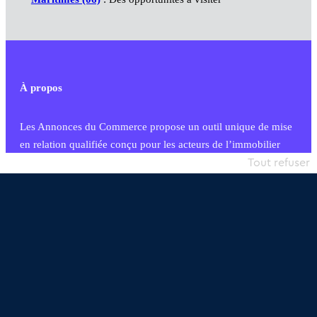
À propos
Les Annonces du Commerce propose un outil unique de mise
en relation qualifiée conçu pour les acteurs de l’immobilier
commercial et les collectivités territoriales, simple et intégrant
Tout refuser
une dimension humaine
Publier une annonce
Etre accompagné
Nous contacter
02 54 56 03 17
Contactez-nous
Villes et Territoires
Notre solution