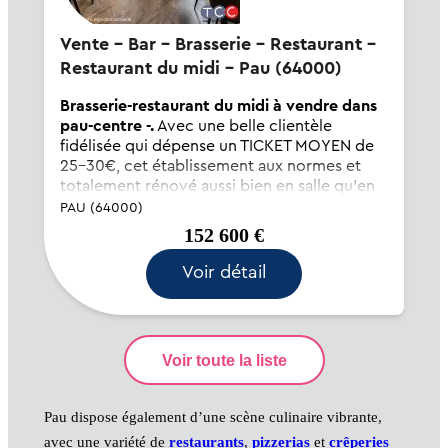
Vente - Bar - Brasserie - Restaurant -
Restaurant du midi - Pau (64000)
Brasserie-restaurant du midi à vendre dans
pau-centre -.
Avec une belle clientèle
fidélisée qui dépense un TICKET MOYEN de
25-30€, cet établissement aux normes et
totalement rénové aussi bien en salle qu'en
cuisine conviendra à un duo de
PAU (64000)
professionnels. Ouvert 6 jours sur 7,
152 600 €
seulement les midis il exist...
Voir détail
Pau dispose également d’une scène culinaire vibrante,
avec une variété de
restaurants
,
pizzerias
et
crêperies