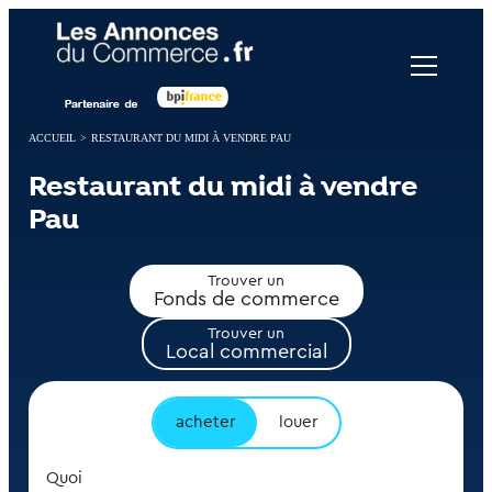
Panneau de gestion des cookies
ACCUEIL
>
RESTAURANT DU MIDI À VENDRE PAU
Restaurant du midi à vendre
Pau
Trouver un
Fonds de commerce
Trouver un
Local commercial
acheter
louer
Quoi