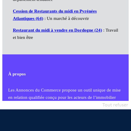
Cession de Restaurants du midi en Pyrénées
Atlantiques (64)
: Un marché à découvrir
Restaurant du midi à vendre en Dordogne (24)
: Travail
et bien être
À propos
Les Annonces du Commerce propose un outil unique de mise
en relation qualifiée conçu pour les acteurs de l’immobilier
commercial et les collectivités territoriales, simple et intégrant
Tout refuser
une dimension humaine
Publier une annonce
Etre accompagné