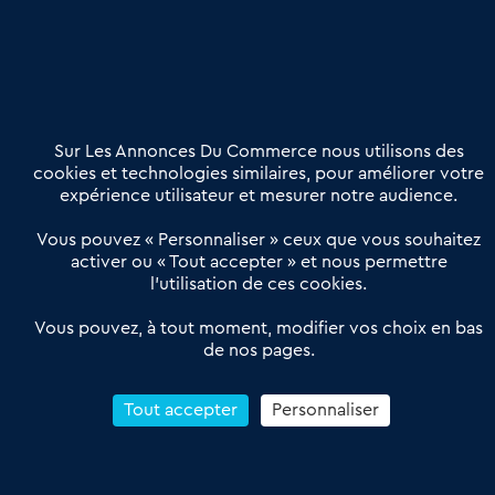
Nous contacter
02 54 56 03 17
Contactez-nous
Villes et Territoires
Notre solution
Offres Pro
Sur Les Annonces Du Commerce nous utilisons des
Actualités
Qui sommes nous ?
cookies et technologies similaires, pour améliorer votre
expérience utilisateur et mesurer notre audience.
Derniers articles
Vous pouvez « Personnaliser » ceux que vous souhaitez
activer ou « Tout accepter » et nous permettre
Réseau 3C : un partenaire national dédié aux transactions
l’utilisation de ces cookies.
d’entreprises et de commerces
Petitscommerces : Un partenariat au service du commerce de
Vous pouvez, à tout moment, modifier vos choix en bas
de nos pages.
proximité et des territoires
1er Baromètre de la transmission de fonds de commerce
Reprendre un Restaurant Rapide
Tout accepter
Personnaliser
Céder son Fonds de Commerce : Comment réussir sa vente
4.6
13 avis Google