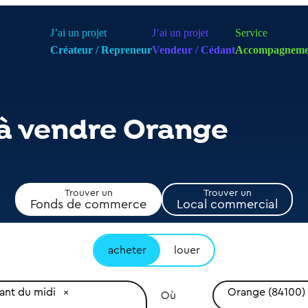
J’ai un projet
J’ai un projet
Service
Créateur / Repreneur
Vendeur / Cédant
Accompagneme
 à vendre Orange
Trouver un
Trouver un
Fonds de commerce
Local commercial
acheter
louer
ant du midi
Orange (84100)
Où