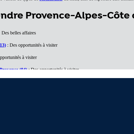
endre Provence-Alpes-Côte 
 Des belles affaires
13)
: Des opportunités à visiter
pportunités à visiter
 Provence (04)
: Des opportunités à visiter
05)
: Des opportunités à visiter
06)
: Des opportunités à visiter
Nous contacter
D