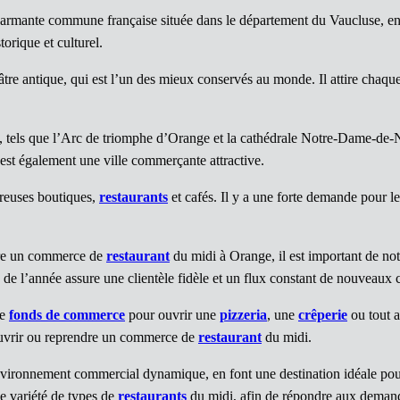
armante commune française située dans le département du Vaucluse, e
orique et culturel.
e antique, qui est l’un des mieux conservés au monde. Il attire chaque
tels que l’Arc de triomphe d’Orange et la cathédrale Notre-Dame-de-Na
est également une ville commerçante attractive.
reuses boutiques,
restaurants
et cafés. Il y a une forte demande pour l
dre un commerce de
restaurant
du midi à Orange, il est important de no
e l’année assure une clientèle fidèle et un flux constant de nouveaux c
de
fonds de commerce
pour ouvrir une
pizzeria
, une
crêperie
ou tout a
uvrir ou reprendre un commerce de
restaurant
du midi.
 environnement commercial dynamique, en font une destination idéale pou
e variété de types de
restaurants
du midi, afin de répondre aux demande