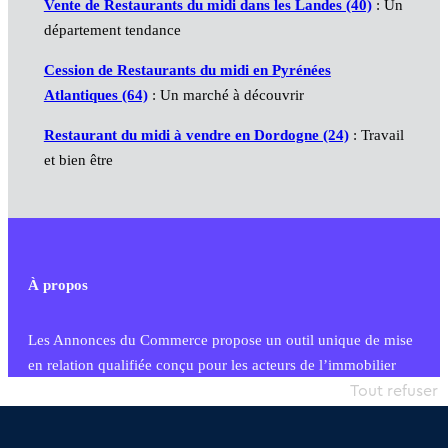
Vente de Restaurants du midi dans les Landes (40)
: Un
département tendance
Cession de Restaurants du midi en Pyrénées
Atlantiques (64)
: Un marché à découvrir
Restaurant du midi à vendre en Dordogne (24)
: Travail
et bien être
À propos
Les Annonces du Commerce propose un outil unique de mise
en relation qualifiée conçu pour les acteurs de l’immobilier
commercial et les collectivités territoriales, simple et intégrant
Tout refuser
une dimension humaine