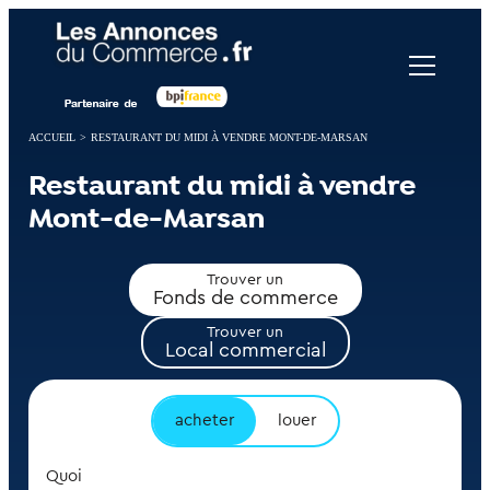
Panneau de gestion des cookies
ACCUEIL
>
RESTAURANT DU MIDI À VENDRE MONT-DE-MARSAN
Restaurant du midi à vendre
Mont-de-Marsan
Trouver un
Fonds de commerce
Trouver un
Local commercial
acheter
louer
Quoi