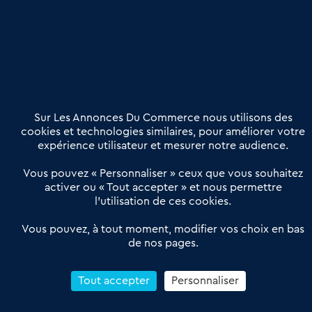
Publier une annonce
Etre accompagné
Nous contacter
02 54 56 03 17
Contactez-nous
Villes et Territoires
Notre solution
Offres Pro
Sur Les Annonces Du Commerce nous utilisons des
Actualités
Qui sommes nous ?
cookies et technologies similaires, pour améliorer votre
expérience utilisateur et mesurer notre audience.
Derniers articles
Vous pouvez « Personnaliser » ceux que vous souhaitez
activer ou « Tout accepter » et nous permettre
Réseau 3C : un partenaire national dédié aux transactions
l’utilisation de ces cookies.
d’entreprises et de commerces
Petitscommerces : Un partenariat au service du commerce de
Vous pouvez, à tout moment, modifier vos choix en bas
de nos pages.
proximité et des territoires
1er Baromètre de la transmission de fonds de commerce
Reprendre un Restaurant Rapide
Tout accepter
Personnaliser
Céder son Fonds de Commerce : Comment réussir sa vente