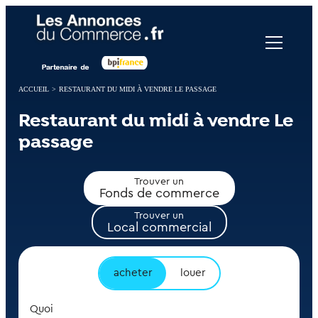
Panneau de gestion des cookies
ACCUEIL
>
RESTAURANT DU MIDI À VENDRE LE PASSAGE
Restaurant du midi à vendre Le
passage
Trouver un
Fonds de commerce
Trouver un
Local commercial
acheter
louer
Quoi