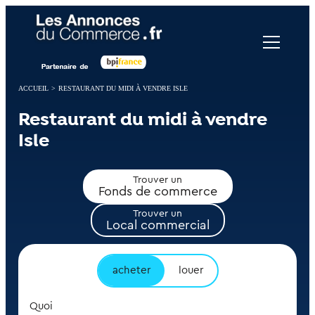
Panneau de gestion des cookies
ACCUEIL
>
RESTAURANT DU MIDI À VENDRE ISLE
Restaurant du midi à vendre
Isle
Trouver un
Fonds de commerce
Trouver un
Local commercial
acheter
louer
Quoi