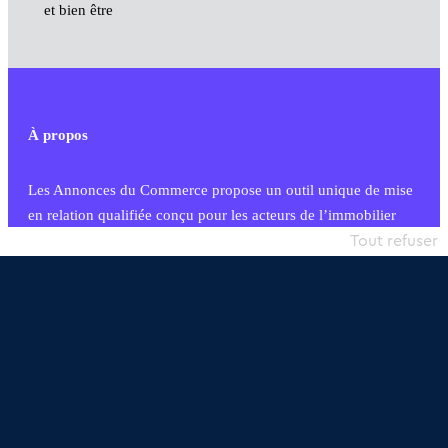
et bien être
À propos
Les Annonces du Commerce propose un outil unique de mise
en relation qualifiée conçu pour les acteurs de l’immobilier
commercial et les collectivités territoriales, simple et intégrant
Tout refuser
une dimension humaine
Publier une annonce
Etre accompagné
Nous contacter
02 54 56 03 17
Contactez-nous
Villes et Territoires
Notre solution