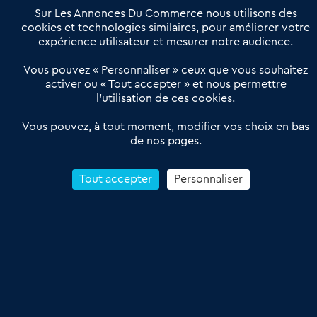
Offres Pro
Sur Les Annonces Du Commerce nous utilisons des
Actualités
Qui sommes nous ?
cookies et technologies similaires, pour améliorer votre
expérience utilisateur et mesurer notre audience.
Derniers articles
Vous pouvez « Personnaliser » ceux que vous souhaitez
activer ou « Tout accepter » et nous permettre
Réseau 3C : un partenaire national dédié aux transactions
l’utilisation de ces cookies.
d’entreprises et de commerces
Petitscommerces : Un partenariat au service du commerce de
Vous pouvez, à tout moment, modifier vos choix en bas
de nos pages.
proximité et des territoires
1er Baromètre de la transmission de fonds de commerce
Reprendre un Restaurant Rapide
Tout accepter
Personnaliser
Céder son Fonds de Commerce : Comment réussir sa vente
4.6
13 avis Google
Conditions Générales de Vente & d’Utilisation
Les Annonces du Commerce 2011-2026 – Tous droits réservés – réalisé
par
Dare Dare