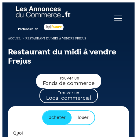
Panneau de gestion des cookies
ACCUEIL
>
RESTAURANT DU MIDI À VENDRE FREJUS
Restaurant du midi à vendre
Frejus
Trouver un
Fonds de commerce
Trouver un
Local commercial
acheter
louer
Quoi