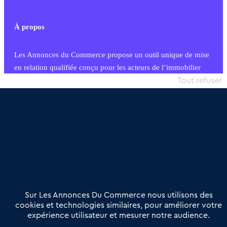
À propos
Les Annonces du Commerce propose un outil unique de mise
en relation qualifiée conçu pour les acteurs de l’immobilier
commercial et les collectivités territoriales, simple et intégrant
Tout refuser
une dimension humaine
Publier une annonce
Etre accompagné
Nous contacter
02 54 56 03 17
Contactez-nous
Villes et Territoires
Notre solution
Offres Pro
Sur Les Annonces Du Commerce nous utilisons des
Actualités
Qui sommes nous ?
cookies et technologies similaires, pour améliorer votre
expérience utilisateur et mesurer notre audience.
Derniers articles