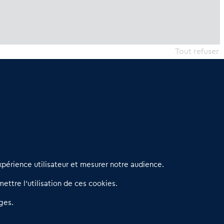
Tout refuser
erniers articles
périence utilisateur et mesurer notre audience.
éseau 3C : un partenaire national dédié aux transactions
ettre l’utilisation de ces cookies.
’entreprises et de commerces
etitscommerces : Un partenariat au service du commerce de
ges.
roximité et des territoires