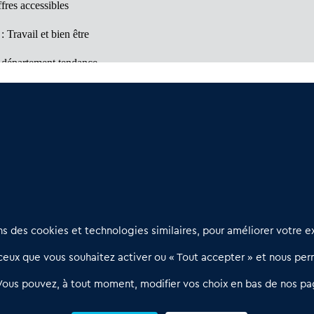
fres accessibles
: Travail et bien être
 département tendance
 (64)
: Un marché à découvrir
et bien être
Nous contacter
D
 des cookies et technologies similaires, pour améliorer votre ex
02 54 56 03 17
R
eux que vous souhaitez activer ou « Tout accepter » et nous perm
Contactez-nous
l
d
Villes et Territoires
Notre solution
P
Vous pouvez, à tout moment, modifier vos choix en bas de nos pa
Offres Pro
Actualités
p
Qui sommes nous ?