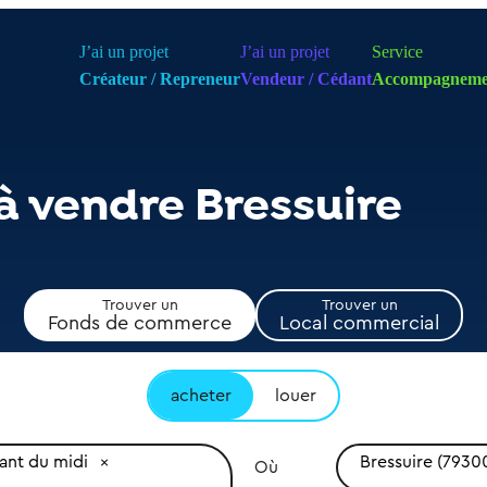
J’ai un projet
J’ai un projet
Service
Créateur / Repreneur
Vendeur / Cédant
Accompagneme
à vendre Bressuire
Trouver un
Trouver un
Fonds de commerce
Local commercial
acheter
louer
ant du midi
Bressuire (7930
Où