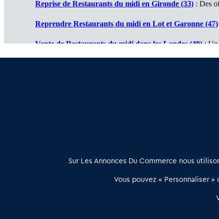
Reprise de Restaurants du midi en Gironde (33)
: Des of
Reprendre Restaurants du midi en Lot et Garonne (47)
Vente de Restaurants du midi dans les Landes (40)
: Un
Cession de Restaurants du midi en Pyrénées Atlantiques
Restaurant du midi à vendre en Dordogne (24)
: Travail 
À propos
Sur Les Annonces Du Commerce nous utilisons
Les Annonces du Commerce propose un outil unique de mise en
Vous pouvez « Personnaliser » c
relation qualifiée conçu pour les acteurs de l’immobilier commercia
et les collectivités territoriales, simple et intégrant une dimension
humaine