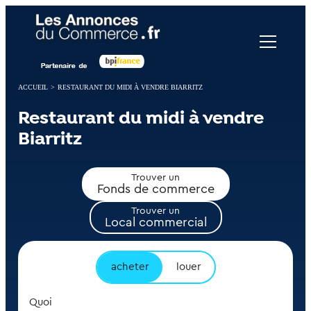
Panneau de gestion des cookies
ACCUEIL
>
RESTAURANT DU MIDI À VENDRE BIARRITZ
Restaurant du midi à vendre
Biarritz
Trouver un
Fonds de commerce
Trouver un
Local commercial
acheter
louer
Quoi