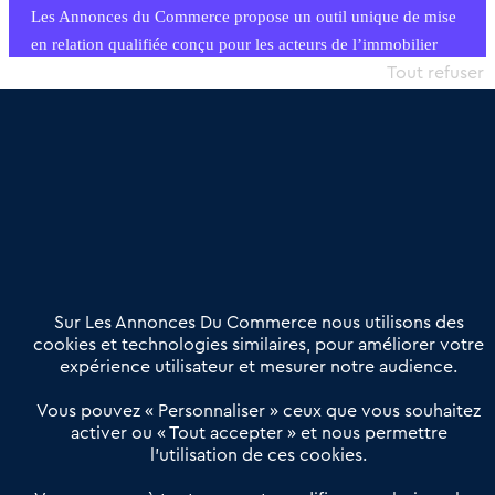
Les Annonces du Commerce propose un outil unique de mise
en relation qualifiée conçu pour les acteurs de l’immobilier
commercial et les collectivités territoriales, simple et intégrant
Tout refuser
une dimension humaine
Publier une annonce
Etre accompagné
Nous contacter
02 54 56 03 17
Contactez-nous
Villes et Territoires
Notre solution
Offres Pro
Sur Les Annonces Du Commerce nous utilisons des
Actualités
Qui sommes nous ?
cookies et technologies similaires, pour améliorer votre
expérience utilisateur et mesurer notre audience.
Derniers articles
Vous pouvez « Personnaliser » ceux que vous souhaitez
activer ou « Tout accepter » et nous permettre
Réseau 3C : un partenaire national dédié aux transactions
l’utilisation de ces cookies.
d’entreprises et de commerces