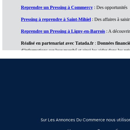
Reprendre un Pressing à Commercy
: Des opportunités
Pressing à reprendre à Saint-Mihiel
: Des affaires à saisir
Reprendre un Pressing à Ligny-en-Barrois
: A découvrir
Réalisé en partenariat avec Tatada.fr
:
Données financiè
d’informations sur leur marché et ainsi les aider dans les pri
2 services complémentaires :
Je réalise une étude de marché
/
Je réalise mon business
À propos
Sur Les Annonces Du Commerce nous utilisons
Les Annonces du Commerce propose un outil unique de mise en