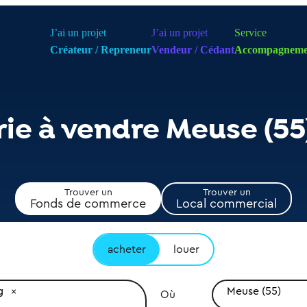
J’ai un projet
J’ai un projet
Service
Créateur / Repreneur
Vendeur / Cédant
Accompagneme
rie à vendre Meuse (55
Trouver un
Trouver un
Fonds de commerce
Local commercial
acheter
louer
g
Meuse (55)
Où