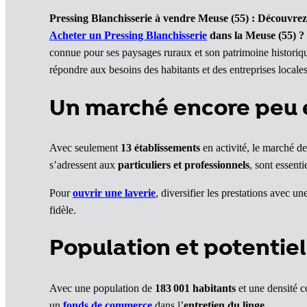
Pressing Blanchisserie à vendre
Meuse (55)
: Découvrez
Acheter un Pressing Blanchisserie
dans la Meuse (55)
?
connue pour ses paysages ruraux et son patrimoine historiq
répondre aux besoins des habitants et des entreprises locale
Un marché encore peu 
Avec seulement
13 établissements
en activité, le marché d
s’adressent aux
particuliers et professionnels
, sont essenti
Pour
ouvrir une laverie
, diversifier les prestations avec u
fidèle.
Population et potenti
Avec une population de
183 001 habitants
et une densité c
un
fonds de commerce
dans l’
entretien du linge
.