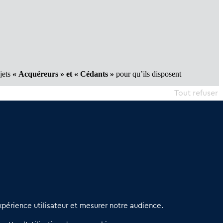
ojets
« Acquéreurs » et « Cédants »
pour qu’ils disposent
Tout refuser
erniers articles
périence utilisateur et mesurer notre audience.
éseau 3C : un partenaire national dédié aux transactions