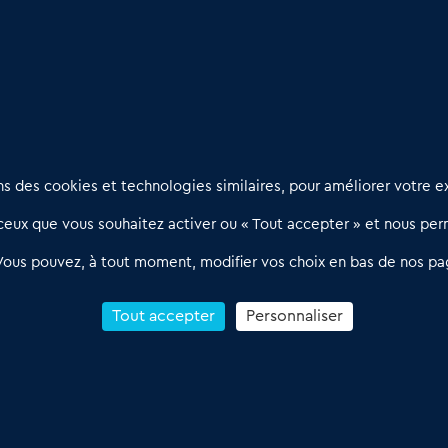
 plan simplifié
Nous contacter
D
 des cookies et technologies similaires, pour améliorer votre ex
02 54 56 03 17
R
eux que vous souhaitez activer ou « Tout accepter » et nous perm
Contactez-nous
l
d
Villes et Territoires
Notre solution
P
Vous pouvez, à tout moment, modifier vos choix en bas de nos pa
Offres Pro
Actualités
p
Qui sommes nous ?
1
Tout accepter
Personnaliser
R
C