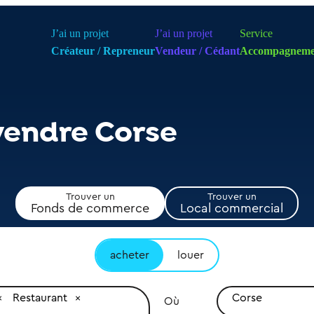
J’ai un projet
J’ai un projet
Service
Créateur / Repreneur
Vendeur / Cédant
Accompagneme
vendre Corse
Trouver un
Trouver un
Fonds de commerce
Local commercial
acheter
louer
Restaurant
Corse
Où