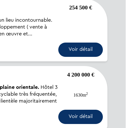
254 500 €
un lieu incontournable.
veloppement ( vente à
en œuvre et...
Voir détail
4 200 000 €
laine orientale.
Hôtel 3
2
cyclable très fréquentée,
1630m
clientèle majoritairement
Voir détail