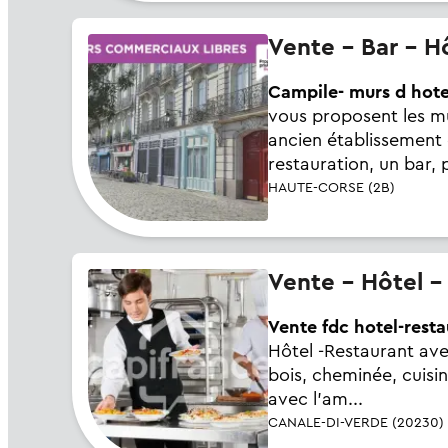
Vente - Bar - 
Campile- murs d hotel
vous proposent les mu
ancien établissement 
restauration, un bar, p
HAUTE-CORSE (2B)
Vente - Hôtel 
Vente fdc hotel-resta
Hôtel -Restaurant ave
bois, cheminée, cuisi
avec l'am...
CANALE-DI-VERDE (20230)