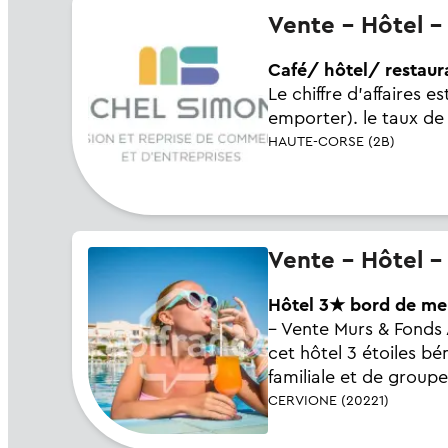
Vente - Hôtel 
Café/ hôtel/ restaura
Le chiffre d'affaires 
emporter). le taux de
HAUTE-CORSE (2B)
Vente - Hôtel 
Hôtel 3★ bord de mer
– Vente Murs & Fonds 
cet hôtel 3 étoiles bé
familiale et de groupe
CERVIONE (20221)