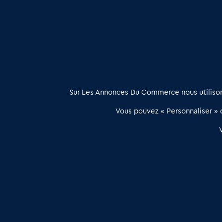
Je réalise une étude de marché
/
Je réalise mon business
À propos
Sur Les Annonces Du Commerce nous utilisons
Les Annonces du Commerce propose un outil unique de mise en
Vous pouvez « Personnaliser » c
relation qualifiée conçu pour les acteurs de l’immobilier commercia
et les collectivités territoriales, simple et intégrant une dimension
humaine
Publier une annonce
Etre accompagné