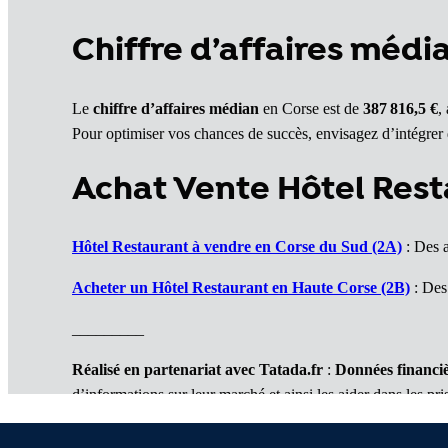
Chiffre d’affaires médi
Le
chiffre d’affaires médian
en Corse est de
387 816,5 €
,
Pour optimiser vos chances de succès, envisagez d’intégrer 
Achat Vente Hôtel Rest
Hôtel Restaurant à vendre en Corse du Sud (2A)
: Des a
Acheter un Hôtel Restaurant en Haute Corse (2B)
: Des 
_________
Réalisé en partenariat avec Tatada.fr
:
Données financiè
d’informations sur leur marché et ainsi les aider dans les pri
2 services complémentaires :