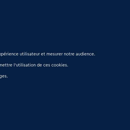
erniers articles
périence utilisateur et mesurer notre audience.
éseau 3C : un partenaire national dédié aux transactions
ettre l’utilisation de ces cookies.
’entreprises et de commerces
etitscommerces : Un partenariat au service du commerce de
ges.
roximité et des territoires
er Baromètre de la transmission de fonds de commerce
eprendre un Restaurant Rapide
éder son Fonds de Commerce : Comment réussir sa vente
4.6
13 avis Google