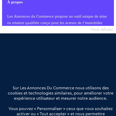
À propos
Les Annonces du Commerce propose un outil unique de mise
en relation qualifiée conçu pour les acteurs de l’immobilier
commercial et les collectivités territoriales, simple et intégrant
Tout refuser
une dimension humaine
Publier une annonce
Etre accompagné
Nous contacter
02 54 56 03 17
Contactez-nous
Villes et Territoires
Notre solution
Offres Pro
Sur Les Annonces Du Commerce nous utilisons des
Actualités
Qui sommes nous ?
cookies et technologies similaires, pour améliorer votre
expérience utilisateur et mesurer notre audience.
Derniers articles
Vous pouvez « Personnaliser » ceux que vous souhaitez
activer ou « Tout accepter » et nous permettre
Réseau 3C : un partenaire national dédié aux transactions