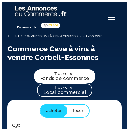
Panneau de gestion des cookies
ACCUEIL
>
COMMERCE CAVE À VINS À VENDRE CORBEIL-ESSONNES
Commerce Cave à vins à
vendre Corbeil-Essonnes
Trouver un
Fonds de commerce
Trouver un
Local commercial
acheter
louer
Quoi