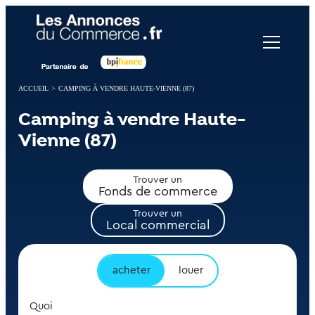
Panneau de gestion des cookies
ACCUEIL
>
CAMPING À VENDRE HAUTE-VIENNE (87)
Camping à vendre Haute-
Vienne (87)
Trouver un
Fonds de commerce
Trouver un
Local commercial
acheter
louer
Quoi