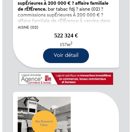
supÉrieures À 200 000 € ? affaire familiale
de rÉfÉrence.
bar tabac fdj ? aisne (02) ?
commissions supÉrieures À 200 000 € ?
affaire familiale de rÉfÉrence À vendre dans
le département de l?aisne (02), belle affaire
AISNE (02)
familiale de bar tabac fdj, exploitée avec
522 324 €
sérieux et bénéficiant d?une clientèle fidèle
2
et...
157m
Voir détail