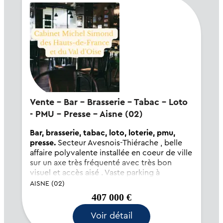
Vente - Bar - Brasserie - Tabac - Loto
- PMU - Presse - Aisne (02)
Bar, brasserie, tabac, loto, loterie, pmu,
presse.
Secteur Avesnois-Thiérache , belle
affaire polyvalente installée en coeur de ville
sur un axe très fréquenté avec très bon
visuel et accès aisé . Vaste parking à
proximité . Diversité des activités engendre
AISNE (02)
une bonne fréquentation avec une clientèl...
407 000 €
Voir détail