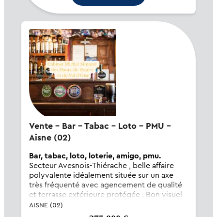
Vente - Bar - Tabac - Loto - PMU -
Aisne (02)
Bar, tabac, loto, loterie, amigo, pmu.
Secteur Avesnois-Thiérache , belle affaire
polyvalente idéalement située sur un axe
très fréquenté avec agencement de qualité
et terrasse extérieure protégée . Bon visuel
et accès aisé avec stationnement proche .
AISNE (02)
Aucun travaux à prévoir suite aux...