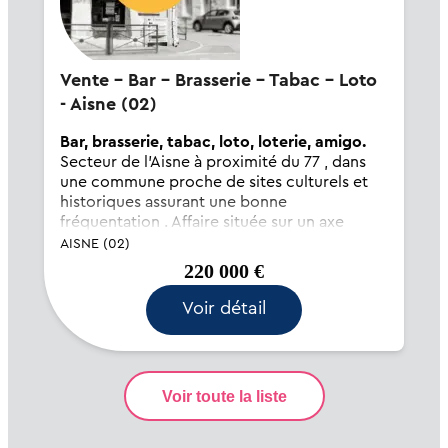
Vente - Bar - Brasserie - Tabac - Loto
- Aisne (02)
Bar, brasserie, tabac, loto, loterie, amigo.
Secteur de l'Aisne à proximité du 77 , dans
une commune proche de sites culturels et
historiques assurant une bonne
fréquentation . Affaire située sur un axe
traversant très passant . Bon visuel et accès
AISNE (02)
aisé avec parking à proximité . Activité de...
220 000 €
Voir détail