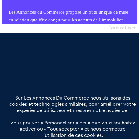
Les Annonces du Commerce propose un outil unique de mise
en relation qualifiée conçu pour les acteurs de l’immobilier
commercial et les collectivités territoriales, simple et intégrant
Tout refuser
une dimension humaine
Publier une annonce
Etre accompagné
Nous contacter
02 54 56 03 17
Contactez-nous
Villes et Territoires
Notre solution
Offres Pro
Sur Les Annonces Du Commerce nous utilisons des
Actualités
Qui sommes nous ?
cookies et technologies similaires, pour améliorer votre
expérience utilisateur et mesurer notre audience.
Derniers articles
Vous pouvez « Personnaliser » ceux que vous souhaitez
activer ou « Tout accepter » et nous permettre
Réseau 3C : un partenaire national dédié aux transactions
l’utilisation de ces cookies.