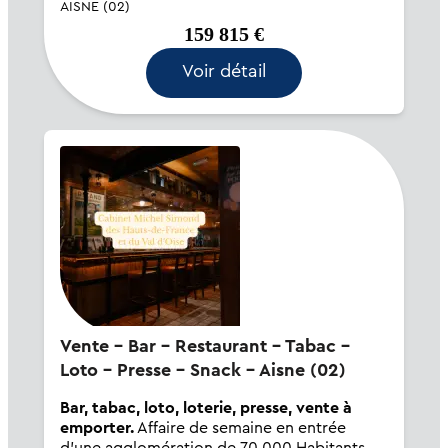
comprenant six pièces et cinq chambres à
AISNE (02)
l'étage, ainsi qu'une cave de 45 m². cet
159 815 €
établissement est...
Voir détail
Vente - Bar - Restaurant - Tabac -
Loto - Presse - Snack - Aisne (02)
Bar, tabac, loto, loterie, presse, vente à
emporter.
Affaire de semaine en entrée