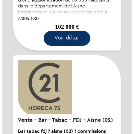
d'une agglomération de 70 000 Habitants
dans le département de l'Aisne .
Emplacement sur un axe très fréquenté à
proximité de zones d'activités en fort
AISNE (02)
développement . Service de petite brasserie
102 000 €
le midi qui peut être...
Voir détail
Vente - Bar - Tabac - FDJ - Aisne (02)
Bar tabac fdj ? aisne (02) ? commissions