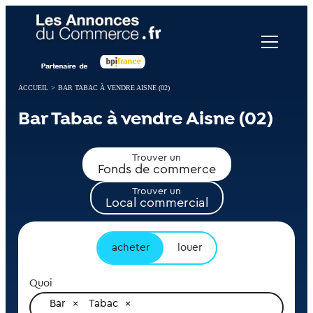
Panneau de gestion des cookies
ACCUEIL
>
BAR TABAC À VENDRE AISNE (02)
Bar Tabac à vendre Aisne (02)
Trouver un
Fonds de commerce
Trouver un
Local commercial
acheter
louer
Quoi
Bar
Tabac