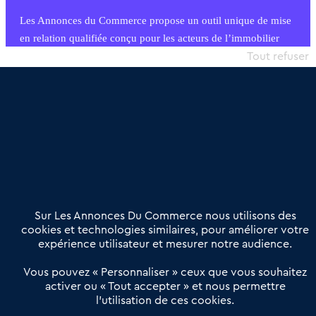
Les Annonces du Commerce propose un outil unique de mise
en relation qualifiée conçu pour les acteurs de l’immobilier
commercial et les collectivités territoriales, simple et intégrant
Tout refuser
une dimension humaine
Publier une annonce
Etre accompagné
Nous contacter
02 54 56 03 17
Contactez-nous
Villes et Territoires
Notre solution
Offres Pro
Sur Les Annonces Du Commerce nous utilisons des
Actualités
Qui sommes nous ?
cookies et technologies similaires, pour améliorer votre
expérience utilisateur et mesurer notre audience.
Derniers articles
Vous pouvez « Personnaliser » ceux que vous souhaitez
activer ou « Tout accepter » et nous permettre
Réseau 3C : un partenaire national dédié aux transactions
l’utilisation de ces cookies.
d’entreprises et de commerces