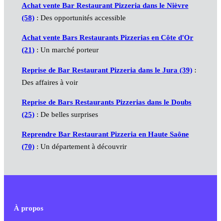
Achat vente Bar Restaurant Pizzeria dans le Nièvre
(58)
: Des opportunités accessible
Achat vente Bars Restaurants Pizzerias en Côte d'Or
(21)
: Un marché porteur
Reprise de Bar Restaurant Pizzeria dans le Jura (39)
:
Des affaires à voir
Reprise de Bars Restaurants Pizzerias dans le Doubs
(25)
: De belles surprises
Reprendre Bar Restaurant Pizzeria en Haute Saône
(70)
: Un département à découvrir
À propos