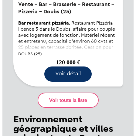
Vente - Bar - Brasserie - Restaurant -
Pizzeria - Doubs (25)
Bar restaurant pizzéria.
Restaurant Pizzéria
licence 3 dans le Doubs, affaire pour couple
avec logement de fonction. Matériel récent
et entretenu, capacité d'environ 60 cvts et
25 places en terrasse abritée. Cession pour
cause d'autre activité.
DOUBS (25)
120 000 €
Voir détail
Environnement
géographique et villes