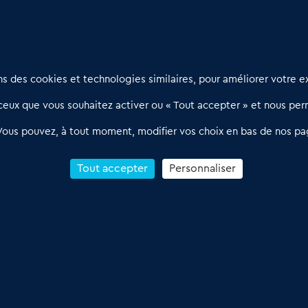
Nous contacter
D
 des cookies et technologies similaires, pour améliorer votre ex
02 54 56 03 17
R
eux que vous souhaitez activer ou « Tout accepter » et nous perm
Contactez-nous
l
d
Villes et Territoires
Notre solution
P
Vous pouvez, à tout moment, modifier vos choix en bas de nos pa
Offres Pro
Actualités
p
Qui sommes nous ?
1
Tout accepter
Personnaliser
R
C
Conditions Générales de Vente & d’Utilisation
 Annonces du Commerce 2011-2026 – Tous droits réservés – réalisé par
Dare 