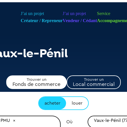
J’ai un projet
J’ai un projet
Service
Créateur / Repreneur
Vendeur / Cédant
Accompagneme
aux-le-Pénil
Trouver un
Trouver un
Fonds de commerce
Local commercial
acheter
louer
PMU
Vaux-le-Pénil (
Où