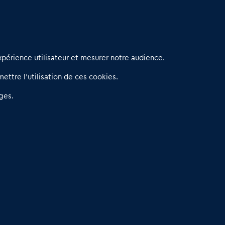
erniers articles
périence utilisateur et mesurer notre audience.
éseau 3C : un partenaire national dédié aux transactions
ettre l’utilisation de ces cookies.
’entreprises et de commerces
etitscommerces : Un partenariat au service du commerce de
ges.
roximité et des territoires
er Baromètre de la transmission de fonds de commerce
eprendre un Restaurant Rapide
éder son Fonds de Commerce : Comment réussir sa vente
4.6
13 avis Google
Dare