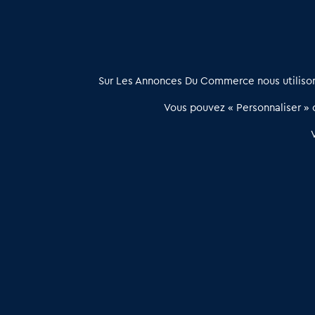
À propos
Sur Les Annonces Du Commerce nous utilisons
Les Annonces du Commerce propose un outil unique de mise en
Vous pouvez « Personnaliser » c
relation qualifiée conçu pour les acteurs de l’immobilier commercia
et les collectivités territoriales, simple et intégrant une dimension
humaine
Publier une annonce
Etre accompagné
Les