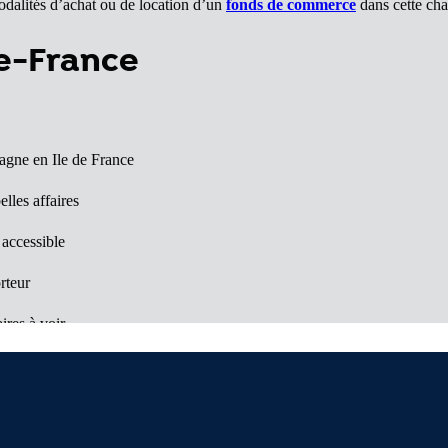
modalités d’achat ou de location d’un
fonds de commerce
dans cette ch
de-France
gne en Ile de France
elles affaires
 accessible
rteur
ires à voir
prises
s surprises