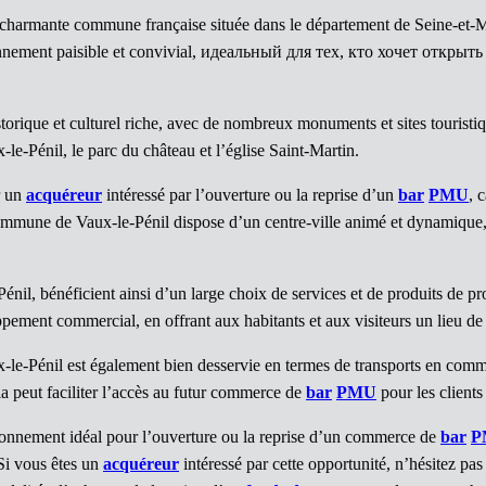
 charmante commune française située dans le département de Seine-et-M
ronnement paisible et convivial, идеальный для тех, кто хочет откр
orique et culturel riche, avec de nombreux monuments et sites touristiq
x-le-Pénil, le parc du château et l’église Saint-Martin.
r un
acquéreur
intéressé par l’ouverture ou la reprise d’un
bar
PMU
, 
commune de Vaux-le-Pénil dispose d’un centre-ville animé et dynamique,
nil, bénéficient ainsi d’un large choix de services et de produits de pr
ement commercial, en offrant aux habitants et aux visiteurs un lieu de 
-le-Pénil est également bien desservie en termes de transports en commu
a peut faciliter l’accès au futur commerce de
bar
PMU
pour les clients 
onnement idéal pour l’ouverture ou la reprise d’un commerce de
bar
P
Si vous êtes un
acquéreur
intéressé par cette opportunité, n’hésitez pas