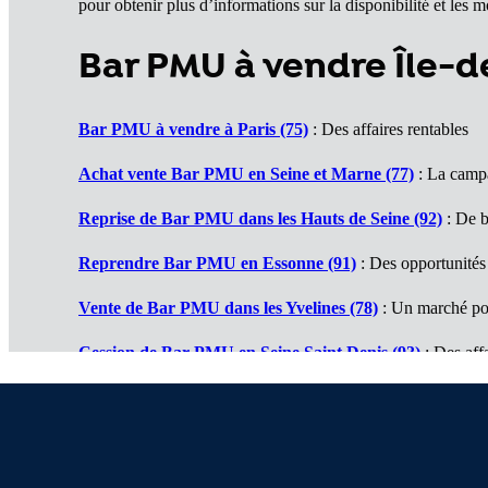
pour obtenir plus d’informations sur la disponibilité et les 
Bar PMU à vendre Île-
Bar PMU à vendre à Paris (75)
: Des affaires rentables
Achat vente Bar PMU en Seine et Marne (77)
: La campa
Reprise de Bar PMU dans les Hauts de Seine (92)
: De b
Reprendre Bar PMU en Essonne (91)
: Des opportunités
Vente de Bar PMU dans les Yvelines (78)
: Un marché po
Cession de Bar PMU en Seine Saint Denis (93)
: Des affa
Bars PMU à vendre en Val de Marne (94)
: De belles sur
Achat vente de Bars PMU en Val d'Oise (95)
: Des bonne