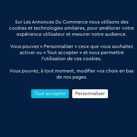
Contactez-nous
Villes et Territoires
Notre solution
Offres Pro
Sur Les Annonces Du Commerce nous utilisons des
Actualités
Qui sommes nous ?
cookies et technologies similaires, pour améliorer votre
expérience utilisateur et mesurer notre audience.
Derniers articles
Vous pouvez « Personnaliser » ceux que vous souhaitez
activer ou « Tout accepter » et nous permettre
Réseau 3C : un partenaire national dédié aux transactions
l’utilisation de ces cookies.
d’entreprises et de commerces
Petitscommerces : Un partenariat au service du commerce de
Vous pouvez, à tout moment, modifier vos choix en bas
de nos pages.
proximité et des territoires
1er Baromètre de la transmission de fonds de commerce
Reprendre un Restaurant Rapide
Tout accepter
Personnaliser
Céder son Fonds de Commerce : Comment réussir sa vente
4.6
13 avis Google