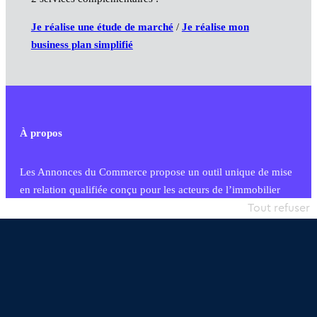
Je réalise une étude de marché
/
Je réalise mon
business plan simplifié
À propos
Les Annonces du Commerce propose un outil unique de mise
en relation qualifiée conçu pour les acteurs de l’immobilier
commercial et les collectivités territoriales, simple et intégrant
Tout refuser
une dimension humaine
Publier une annonce
Etre accompagné
Nous contacter
02 54 56 03 17