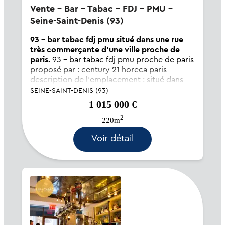
Vente - Bar - Tabac - FDJ - PMU -
Seine-Saint-Denis (93)
93 - bar tabac fdj pmu situé dans une rue
très commerçante d'une ville proche de
paris.
93 - bar tabac fdj pmu proche de paris
proposé par : century 21 horeca paris
description de l'emplacement : situé dans
une rue très commerçante d'une ville
SEINE-SAINT-DENIS (93)
proche de paris. emplacement idéal offrant
1 015 000 €
une forte visibilité et un flux constant...
2
220m
Voir détail