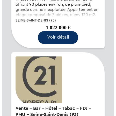
offrant 90 places environ, de plain-pied,
grande cuisine inexploitée, Appartement en
étage composé de 7 pièces, d'env 120 m2.
Pas de personnel à la reprise. Loyer mensuel
SEINE-SAINT-DENIS (93)
de 1 500 €....
1 022 000 €
Voir détail
Vente - Bar - Hôtel - Tabac - FDJ -
PMU - Seine-Saint-Denis (93)