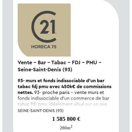
Vente - Bar - Tabac - FDJ - PMU -
Seine-Saint-Denis (93)
93- murs et fonds indissociable d'un bar
tabac fdj pmu avec 450k€ de commissions
nettes.
93- proche paris - vente murs et
fonds indissociable d'un commerce de bar
tabac fdj pmu idéalement situé sur un axe
très passant. ce bar tabac fdj pmu en angle,
SEINE-SAINT-DENIS (93)
de 180m², dispose d'une visibilité
1 585 800 €
exceptionnelle grâce à sa façade de 12ml.
2
ouvert 7 jrs...
280m