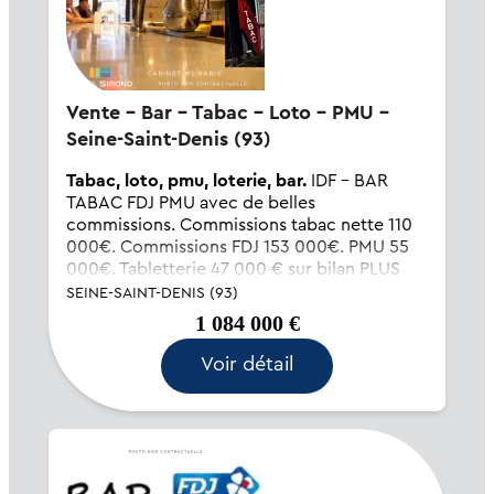
Vente - Bar - Tabac - Loto - PMU -
Seine-Saint-Denis (93)
Tabac, loto, pmu, loterie, bar.
IDF - BAR
TABAC FDJ PMU avec de belles
commissions. Commissions tabac nette 110
000€. Commissions FDJ 153 000€. PMU 55
000€. Tabletterie 47 000 € sur bilan PLUS
BAR (2/3 kg de café/jour). Autres
SEINE-SAINT-DENIS (93)
Commissions 35 000 €. DEUX appartements
1 084 000 €
6...
Voir détail