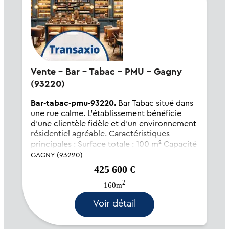
Vente - Bar - Tabac - PMU - Gagny
(93220)
Bar-tabac-pmu-93220.
Bar Tabac situé dans
une rue calme. L'établissement bénéficie
d'une clientèle fidèle et d'un environnement
résidentiel agréable. Caractéristiques
principales : Surface totale : 100 m² Capacité
intérieure : 20 places assises + 8 au comptoir
GAGNY (93220)
Loyer annu...
425 600 €
2
160m
Voir détail