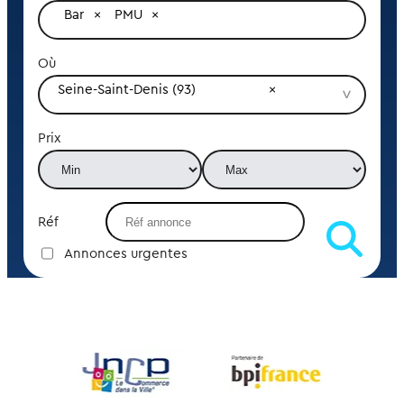
Bar
PMU
Où
Seine-Saint-Denis (93)
Prix
Réf
Annonces urgentes