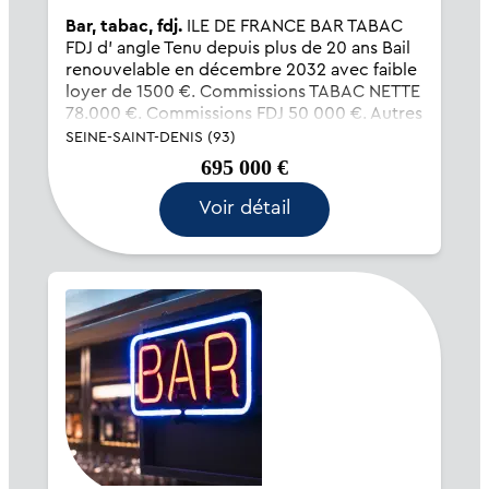
Bar, tabac, fdj.
ILE DE FRANCE BAR TABAC
FDJ d' angle Tenu depuis plus de 20 ans Bail
renouvelable en décembre 2032 avec faible
loyer de 1500 €. Commissions TABAC NETTE
78.000 €. Commissions FDJ 50 000 €. Autres
Commissions 24 000 €. Commissions PMU
SEINE-SAINT-DENIS (93)
13...
695 000 €
Voir détail