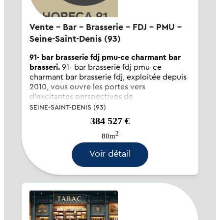
Vente - Bar - Brasserie - FDJ - PMU -
Seine-Saint-Denis (93)
91- bar brasserie fdj pmu-ce charmant bar
brasseri.
91- bar brasserie fdj pmu-ce
charmant bar brasserie fdj, exploitée depuis
2010, vous ouvre les portes vers
d'excitantes perspectives de
développement. son emplacement est tout
SEINE-SAINT-DENIS (93)
simplement remarquable, niché en plein
384 527 €
cœur du centre-ville et à proximité...
2
80m
Voir détail