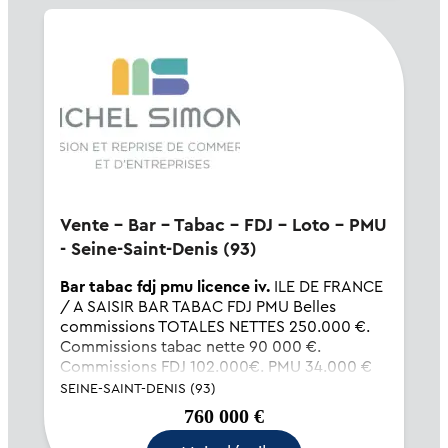
Vente - Bar - Tabac - FDJ - Loto - PMU
- Seine-Saint-Denis (93)
Bar tabac fdj pmu licence iv.
ILE DE FRANCE
/ A SAISIR BAR TABAC FDJ PMU Belles
commissions TOTALES NETTES 250.000 €.
Commissions tabac nette 90 000 €.
Commissions FDJ 102.000€. PMU 34.000 €
Autres COM 25.000 € CA HT Tabletterie
SEINE-SAINT-DENIS (93)
43.000 € sur bilan PLUS BAR.... Pas...
760 000 €