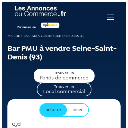
Panneau de gestion des cookies
ACCUEIL
>
BAR PMU À VENDRE SEINE-SAINT-DENIS (93)
Bar PMU à vendre Seine-Saint-
Denis (93)
Trouver un
Fonds de commerce
Trouver un
Local commercial
acheter
louer
Quoi