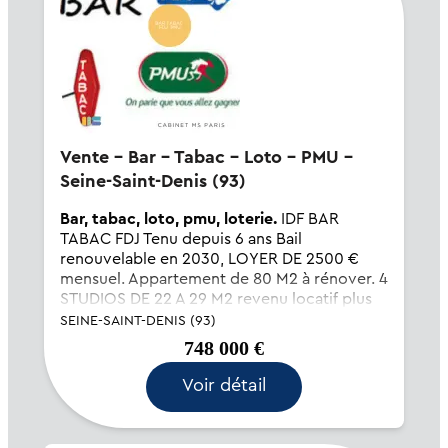
Vente - Bar - Tabac - Loto - PMU -
Seine-Saint-Denis (93)
Bar, tabac, loto, pmu, loterie.
IDF BAR
TABAC FDJ Tenu depuis 6 ans Bail
renouvelable en 2030, LOYER DE 2500 €
mensuel. Appartement de 80 M2 à rénover. 4
STUDIOS DE 22 A 29 M2 revenu locatif plus
de 30.000 € FERME LE DIMANCHE MATIN ET
SEINE-SAINT-DENIS (93)
LUNDI plus 2/3 semaine/an CA HT BAR 91....
748 000 €
Voir détail