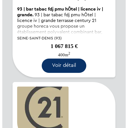
93 | bar tabac fdj pmu hÔtel | licence iv |
grande.
93 | bar tabac fdj pmu hÔtel |
licence iv | grande terrasse century 21
groupe horeca vous propose un
établissement polyvalent combinant bar,
tabac, fdj, pmu et hôtel. ce commerce
SEINE-SAINT-DENIS (93)
bénéficie d?une licence iv avec une
1 067 815 €
consommation annuelle de 250 hectol...
2
400m
Voir détail