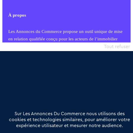
À propos
Les Annonces du Commerce propose un outil unique de mise
en relation qualifiée conçu pour les acteurs de l’immobilier
commercial et les collectivités territoriales, simple et intégrant
Tout refuser
une dimension humaine
Publier une annonce
Etre accompagné
Nous contacter
02 54 56 03 17
Contactez-nous
Villes et Territoires
Notre solution
Offres Pro
Sur Les Annonces Du Commerce nous utilisons des
Actualités
Qui sommes nous ?
cookies et technologies similaires, pour améliorer votre
expérience utilisateur et mesurer notre audience.
Derniers articles