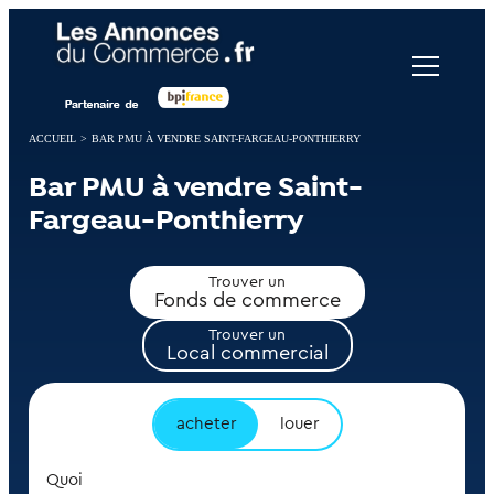
Panneau de gestion des cookies
ACCUEIL
>
BAR PMU À VENDRE SAINT-FARGEAU-PONTHIERRY
Bar PMU à vendre Saint-
Fargeau-Ponthierry
Trouver un
Fonds de commerce
Trouver un
Local commercial
acheter
louer
Quoi