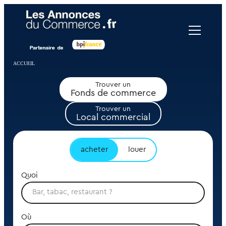
Panneau de gestion des cookies
ACCUEIL
Trouver un
Fonds de commerce
Trouver un
Local commercial
acheter
louer
Quoi
Où