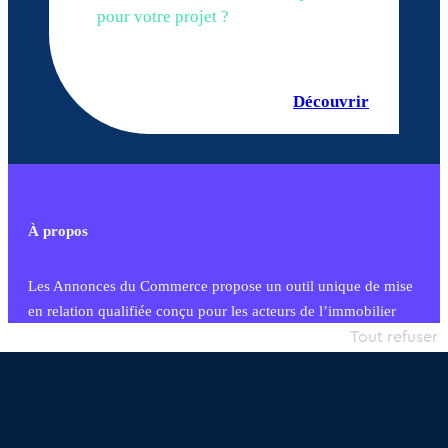
pour votre projet ?
Découvrir
À propos
Les Annonces du Commerce propose un outil unique de mise
en relation qualifiée conçu pour les acteurs de l’immobilier
commercial et les collectivités territoriales, simple et intégrant
Tout refuser
une dimension humaine
Publier une annonce
Etre accompagné
Nous contacter