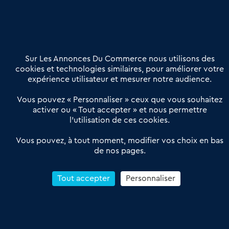
02 54 56 03 17
Contactez-nous
Villes et Territoires
Notre solution
Offres Pro
Sur Les Annonces Du Commerce nous utilisons des
Actualités
Qui sommes nous ?
cookies et technologies similaires, pour améliorer votre
expérience utilisateur et mesurer notre audience.
Derniers articles
Vous pouvez « Personnaliser » ceux que vous souhaitez
activer ou « Tout accepter » et nous permettre
Réseau 3C : un partenaire national dédié aux transactions
l’utilisation de ces cookies.
d’entreprises et de commerces
Petitscommerces : Un partenariat au service du commerce de
Vous pouvez, à tout moment, modifier vos choix en bas
de nos pages.
proximité et des territoires
1er Baromètre de la transmission de fonds de commerce
Reprendre un Restaurant Rapide
Tout accepter
Personnaliser
Céder son Fonds de Commerce : Comment réussir sa vente
4.6
13 avis Google