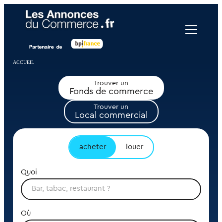
Panneau de gestion des cookies
ACCUEIL
Trouver un
Fonds de commerce
Trouver un
Local commercial
acheter
louer
Quoi
Où