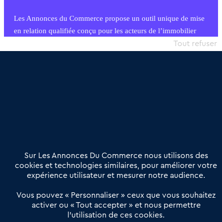
Les Annonces du Commerce propose un outil unique de mise
en relation qualifiée conçu pour les acteurs de l’immobilier
commercial et les collectivités territoriales, simple et intégrant
Tout refuser
une dimension humaine
Publier une annonce
Etre accompagné
Nous contacter
02 54 56 03 17
Contactez-nous
Villes et Territoires
Notre solution
Offres Pro
Sur Les Annonces Du Commerce nous utilisons des
Actualités
Qui sommes nous ?
cookies et technologies similaires, pour améliorer votre
expérience utilisateur et mesurer notre audience.
Derniers articles
Vous pouvez « Personnaliser » ceux que vous souhaitez
activer ou « Tout accepter » et nous permettre
Réseau 3C : un partenaire national dédié aux transactions
l’utilisation de ces cookies.
d’entreprises et de commerces