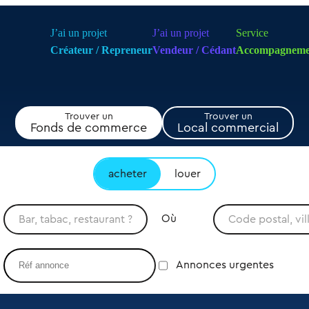
J’ai un projet
J’ai un projet
Service
Créateur / Repreneur
Vendeur / Cédant
Accompagneme
Trouver un
Trouver un
Fonds de commerce
Local commercial
acheter
louer
Où
Annonces urgentes