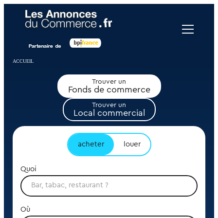
Panneau de gestion des cookies
ACCUEIL
Trouver un
Fonds de commerce
Trouver un
Local commercial
acheter
louer
Quoi
Où