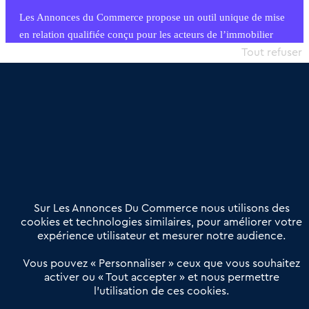
Les Annonces du Commerce propose un outil unique de mise
en relation qualifiée conçu pour les acteurs de l’immobilier
commercial et les collectivités territoriales, simple et intégrant
Tout refuser
une dimension humaine
Publier une annonce
Etre accompagné
Nous contacter
02 54 56 03 17
Contactez-nous
Villes et Territoires
Notre solution
Offres Pro
Sur Les Annonces Du Commerce nous utilisons des
Actualités
Qui sommes nous ?
cookies et technologies similaires, pour améliorer votre
expérience utilisateur et mesurer notre audience.
Derniers articles
Vous pouvez « Personnaliser » ceux que vous souhaitez
activer ou « Tout accepter » et nous permettre
Réseau 3C : un partenaire national dédié aux transactions
l’utilisation de ces cookies.
d’entreprises et de commerces