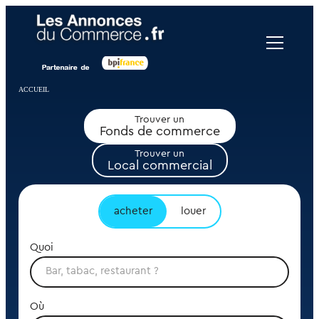
Panneau de gestion des cookies
ACCUEIL
Trouver un
Fonds de commerce
Trouver un
Local commercial
acheter
louer
Quoi
Où