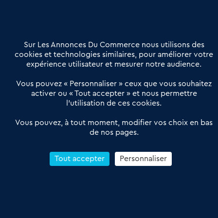
02 54 56 03 17
Contactez-nous
Villes et Territoires
Notre solution
Offres Pro
Sur Les Annonces Du Commerce nous utilisons des
Actualités
Qui sommes nous ?
cookies et technologies similaires, pour améliorer votre
expérience utilisateur et mesurer notre audience.
Derniers articles
Vous pouvez « Personnaliser » ceux que vous souhaitez
activer ou « Tout accepter » et nous permettre
Réseau 3C : un partenaire national dédié aux transactions
l’utilisation de ces cookies.
d’entreprises et de commerces
Petitscommerces : Un partenariat au service du commerce de
Vous pouvez, à tout moment, modifier vos choix en bas
de nos pages.
proximité et des territoires
1er Baromètre de la transmission de fonds de commerce
Reprendre un Restaurant Rapide
Tout accepter
Personnaliser
Céder son Fonds de Commerce : Comment réussir sa vente
4.6
13 avis Google