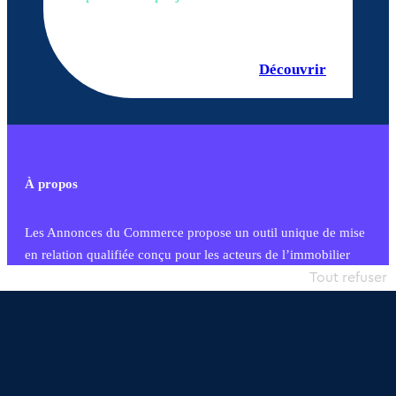
Découvrir
À propos
Les Annonces du Commerce propose un outil unique de mise
en relation qualifiée conçu pour les acteurs de l’immobilier
commercial et les collectivités territoriales, simple et intégrant
Tout refuser
une dimension humaine
Publier une annonce
Etre accompagné
Nous contacter