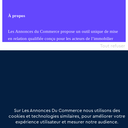
À propos
Les Annonces du Commerce propose un outil unique de mise
en relation qualifiée conçu pour les acteurs de l’immobilier
commercial et les collectivités territoriales, simple et intégrant
Tout refuser
une dimension humaine
Publier une annonce
Etre accompagné
Nous contacter
02 54 56 03 17
Contactez-nous
Villes et Territoires
Notre solution
Offres Pro
Sur Les Annonces Du Commerce nous utilisons des
Actualités
Qui sommes nous ?
cookies et technologies similaires, pour améliorer votre
expérience utilisateur et mesurer notre audience.
Derniers articles