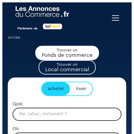
Panneau de gestion des cookies
ACCUEIL
Trouver un
Fonds de commerce
Trouver un
Local commercial
acheter
louer
Quoi
Où