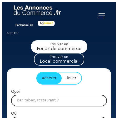
Panneau de gestion des cookies
ACCUEIL
Trouver un
Fonds de commerce
Trouver un
Local commercial
acheter
louer
Quoi
Où