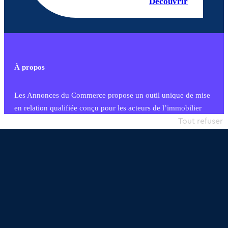
Découvrir
À propos
Les Annonces du Commerce propose un outil unique de mise
en relation qualifiée conçu pour les acteurs de l’immobilier
commercial et les collectivités territoriales, simple et intégrant
Tout refuser
une dimension humaine
Publier une annonce
Etre accompagné
Nous contacter
02 54 56 03 17
Contactez-nous
Villes et Territoires
Notre solution