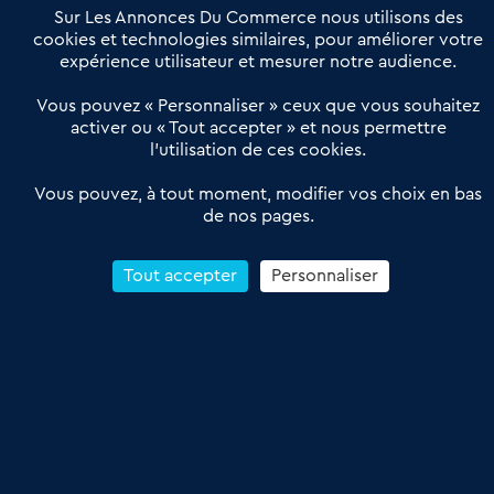
Offres Pro
Sur Les Annonces Du Commerce nous utilisons des
Actualités
Qui sommes nous ?
cookies et technologies similaires, pour améliorer votre
expérience utilisateur et mesurer notre audience.
Derniers articles
Vous pouvez « Personnaliser » ceux que vous souhaitez
activer ou « Tout accepter » et nous permettre
Réseau 3C : un partenaire national dédié aux transactions
l’utilisation de ces cookies.
d’entreprises et de commerces
Petitscommerces : Un partenariat au service du commerce de
Vous pouvez, à tout moment, modifier vos choix en bas
de nos pages.
proximité et des territoires
1er Baromètre de la transmission de fonds de commerce
Reprendre un Restaurant Rapide
Tout accepter
Personnaliser
Céder son Fonds de Commerce : Comment réussir sa vente
4.6
13 avis Google
Conditions Générales de Vente & d’Utilisation
Les Annonces du Commerce 2011-2026 – Tous droits réservés – réalisé
par
Dare Dare