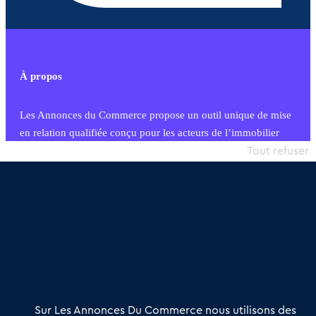
À propos
Les Annonces du Commerce propose un outil unique de mise
en relation qualifiée conçu pour les acteurs de l’immobilier
commercial et les collectivités territoriales, simple et intégrant
Tout refuser
une dimension humaine
Publier une annonce
Etre accompagné
Nous contacter
02 54 56 03 17
Contactez-nous
Villes et Territoires
Notre solution
Offres Pro
Sur Les Annonces Du Commerce nous utilisons des
Actualités