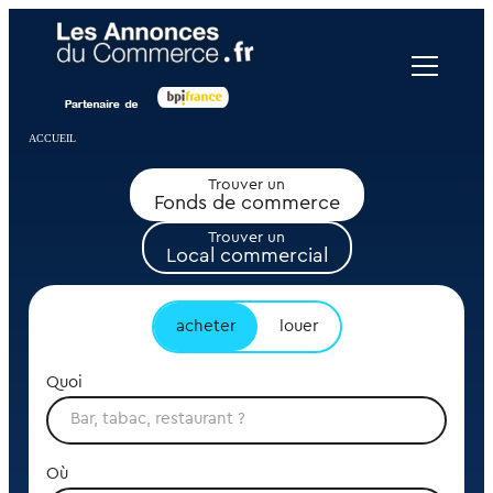
Panneau de gestion des cookies
ACCUEIL
Trouver un
Fonds de commerce
Trouver un
Local commercial
acheter
louer
Quoi
Où