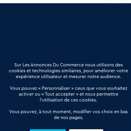
une dimension humaine
Publier une annonce
Etre accompagné
Nous contacter
02 54 56 03 17
Contactez-nous
Villes et Territoires
Notre solution
Offres Pro
Sur Les Annonces Du Commerce nous utilisons des
Actualités
Qui sommes nous ?
cookies et technologies similaires, pour améliorer votre
expérience utilisateur et mesurer notre audience.
Derniers articles
Vous pouvez « Personnaliser » ceux que vous souhaitez
activer ou « Tout accepter » et nous permettre
Réseau 3C : un partenaire national dédié aux transactions
l’utilisation de ces cookies.
d’entreprises et de commerces
Petitscommerces : Un partenariat au service du commerce de
Vous pouvez, à tout moment, modifier vos choix en bas
de nos pages.
proximité et des territoires
1er Baromètre de la transmission de fonds de commerce