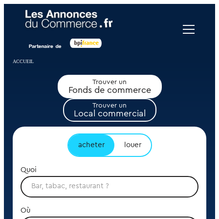
Panneau de gestion des cookies
ACCUEIL
Trouver un
Fonds de commerce
Trouver un
Local commercial
acheter
louer
Quoi
Où