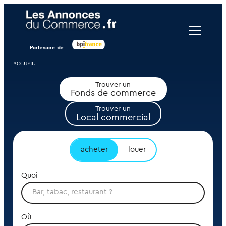
Panneau de gestion des cookies
ACCUEIL
Trouver un
Fonds de commerce
Trouver un
Local commercial
acheter
louer
Quoi
Où