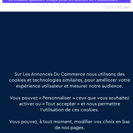
commercial et les collectivités territoriales, simple et intégrant
Tout refuser
une dimension humaine
Publier une annonce
Etre accompagné
Nous contacter
02 54 56 03 17
Contactez-nous
Villes et Territoires
Notre solution
Offres Pro
Sur Les Annonces Du Commerce nous utilisons des
Actualités
Qui sommes nous ?
cookies et technologies similaires, pour améliorer votre
expérience utilisateur et mesurer notre audience.
Derniers articles
Vous pouvez « Personnaliser » ceux que vous souhaitez
activer ou « Tout accepter » et nous permettre
Réseau 3C : un partenaire national dédié aux transactions
l’utilisation de ces cookies.
d’entreprises et de commerces
Petitscommerces : Un partenariat au service du commerce de
Vous pouvez, à tout moment, modifier vos choix en bas
de nos pages.
proximité et des territoires