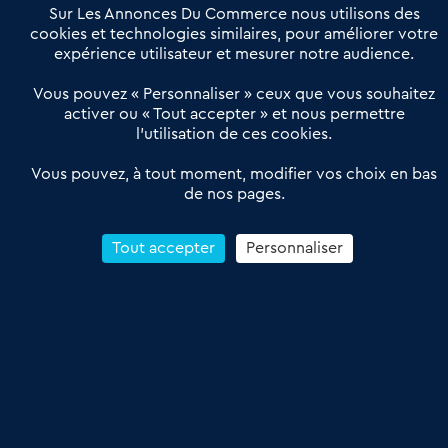
Offres Pro
Sur Les Annonces Du Commerce nous utilisons des
Actualités
Qui sommes nous ?
cookies et technologies similaires, pour améliorer votre
expérience utilisateur et mesurer notre audience.
Derniers articles
Vous pouvez « Personnaliser » ceux que vous souhaitez
activer ou « Tout accepter » et nous permettre
Réseau 3C : un partenaire national dédié aux transactions
l’utilisation de ces cookies.
d’entreprises et de commerces
Petitscommerces : Un partenariat au service du commerce de
Vous pouvez, à tout moment, modifier vos choix en bas
de nos pages.
proximité et des territoires
1er Baromètre de la transmission de fonds de commerce
Reprendre un Restaurant Rapide
Tout accepter
Personnaliser
Céder son Fonds de Commerce : Comment réussir sa vente
4.6
13 avis Google
Conditions Générales de Vente & d’Utilisation
Les Annonces du Commerce 2011-2026 – Tous droits réservés – réalisé
par
Dare Dare