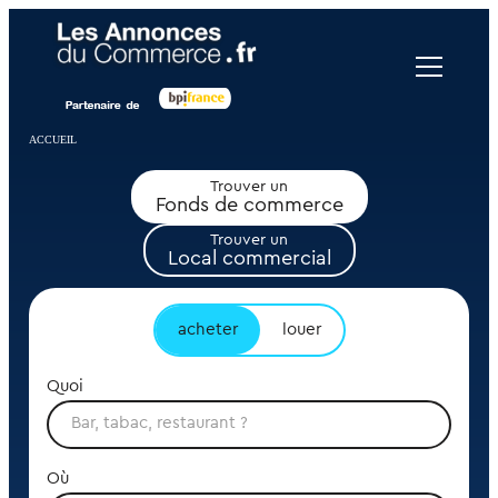
Panneau de gestion des cookies
ACCUEIL
Trouver un
Fonds de commerce
Trouver un
Local commercial
acheter
louer
Quoi
Où