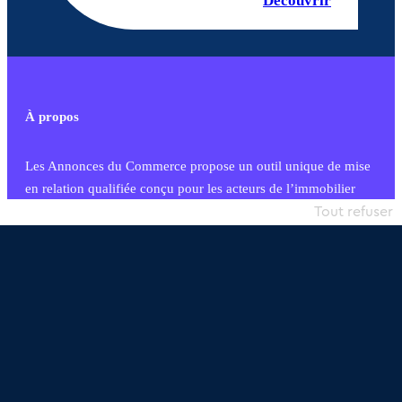
Découvrir
À propos
Les Annonces du Commerce propose un outil unique de mise
en relation qualifiée conçu pour les acteurs de l’immobilier
commercial et les collectivités territoriales, simple et intégrant
Tout refuser
une dimension humaine
Publier une annonce
Etre accompagné
Nous contacter
02 54 56 03 17
Contactez-nous
Villes et Territoires
Notre solution