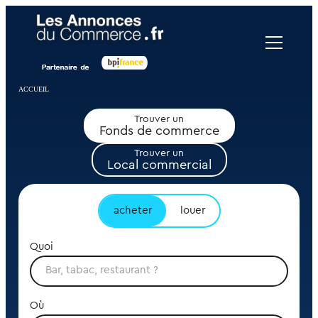
Panneau de gestion des cookies
ACCUEIL
Trouver un
Fonds de commerce
Trouver un
Local commercial
acheter
louer
Quoi
Où