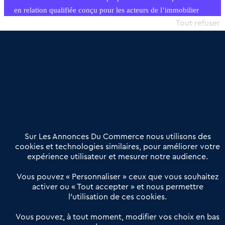
en relation qualifiée conçu pour les acteurs de l’immobilier
commercial et les collectivités territoriales, simple et intégrant
Tout refuser
une dimension humaine
Publier une annonce
Etre accompagné
Nous contacter
02 54 56 03 17
Contactez-nous
Villes et Territoires
Notre solution
Offres Pro
Sur Les Annonces Du Commerce nous utilisons des
Actualités
Qui sommes nous ?
cookies et technologies similaires, pour améliorer votre
expérience utilisateur et mesurer notre audience.
Derniers articles
Vous pouvez « Personnaliser » ceux que vous souhaitez
activer ou « Tout accepter » et nous permettre
Réseau 3C : un partenaire national dédié aux transactions
l’utilisation de ces cookies.
d’entreprises et de commerces
Petitscommerces : Un partenariat au service du commerce de
Vous pouvez, à tout moment, modifier vos choix en bas