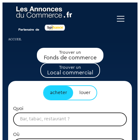
Panneau de gestion des cookies
ACCUEIL
Trouver un
Fonds de commerce
Trouver un
Local commercial
acheter
louer
Quoi
Où