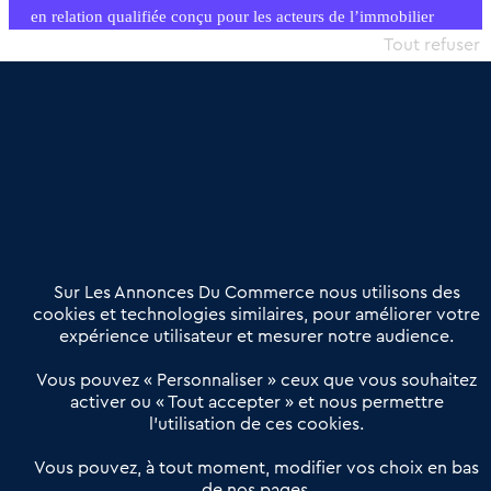
en relation qualifiée conçu pour les acteurs de l’immobilier
commercial et les collectivités territoriales, simple et intégrant
Tout refuser
une dimension humaine
Publier une annonce
Etre accompagné
Nous contacter
02 54 56 03 17
Contactez-nous
Villes et Territoires
Notre solution
Offres Pro
Sur Les Annonces Du Commerce nous utilisons des
Actualités
Qui sommes nous ?
cookies et technologies similaires, pour améliorer votre
expérience utilisateur et mesurer notre audience.
Derniers articles
Vous pouvez « Personnaliser » ceux que vous souhaitez
activer ou « Tout accepter » et nous permettre
Réseau 3C : un partenaire national dédié aux transactions
l’utilisation de ces cookies.
d’entreprises et de commerces
Petitscommerces : Un partenariat au service du commerce de
Vous pouvez, à tout moment, modifier vos choix en bas
de nos pages.